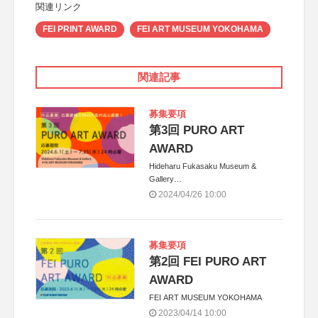
関連リンク
FEI PRINT AWARD
FEI ART MUSEUM YOKOHAMA
関連記事
募集要項
第3回 PURO ART
AWARD
Hideharu Fukasaku Museum &
Gallery
FEI ART MUSEUM YOKOHAMA
2024/04/26 10:00
募集要項
第2回 FEI PURO ART
AWARD
FEI ART MUSEUM YOKOHAMA
2023/04/14 10:00