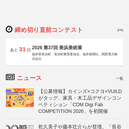
締め切り直前コンテスト
[PR]
2026 第37回 美浜美術展
31
あと
日
福井県美浜町、美浜町教育委員会、福井新聞社、関西電力株
式会社
ニュース
一覧
【公募情報】カインズ×コクヨ×VUILD
がタッグ、家具・木工品デザインコン
ペティション「CDM Digi Fab
COMPETITION 2026」を初開催
乾久美子や藤本壮介らが登壇、「長谷