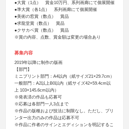
●大賞（1点） 賞金10万円、系列画廊にて個展開催
●準大賞（各1点） 系列画廊にて個展開催
●美術の窓賞（数点） 賞品
●求龍堂賞（数点） 賞品
●クサカベ賞（数点） 賞品
※賞の内容、点数、賞金額は変更の場合あり
募集内容
2019年以降に制作の版画
【部門】
ミニプリント部門：A4以内（紙サイズ21×29.7cm）
一般部門：A2以上B0以内（紙サイズ42×59.4cm以
上 103×145.6cm以内）
※発表済の作品も応募可
※応募は各部門一人3点まで
※作品の版種および技法に制限なし。ただし、プリ
ンター出力のみの作品は応募不可
※作品に作者のサインとエディションを明記するこ