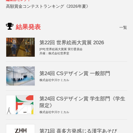
高額賞金コンテストランキング《2026年夏》
結果発表
一覧
第22回 世界絵画大賞展 2026
[PR]
世界絵画大賞展 実行委員会
共催：株式会社世界堂
第24回 CSデザイン賞 一般部門
株式会社中川ケミカル
第24回 CSデザイン賞 学生部門《学生
限定》
株式会社中川ケミカル
第71回 喜多方発感じる漢字あそび