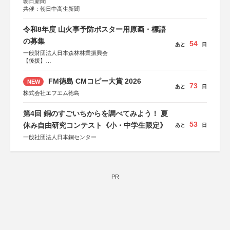
朝日新聞
共催：朝日中高生新聞
令和8年度 山火事予防ポスター用原画・標語
の募集
54
あと
日
一般財団法人日本森林林業振興会
【後援】
総務省消防庁、文部科学省、林野庁、全国森林組合連合
会、森林火災対策協会
FM徳島 CMコピー大賞 2026
NEW
73
あと
日
株式会社エフエム徳島
第4回 銅のすごいちからを調べてみよう！ 夏
53
休み自由研究コンテスト《小・中学生限定》
あと
日
一般社団法人日本銅センター
PR