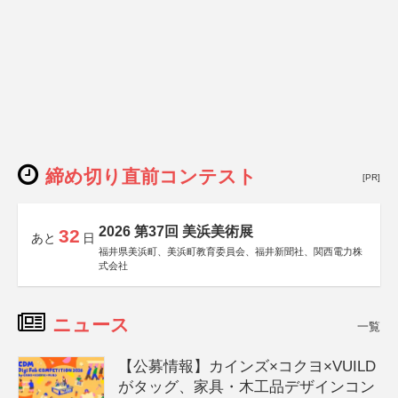
締め切り直前コンテスト
[PR]
2026 第37回 美浜美術展
32
あと
日
福井県美浜町、美浜町教育委員会、福井新聞社、関西電力株
式会社
ニュース
一覧
【公募情報】カインズ×コクヨ×VUILD
がタッグ、家具・木工品デザインコン