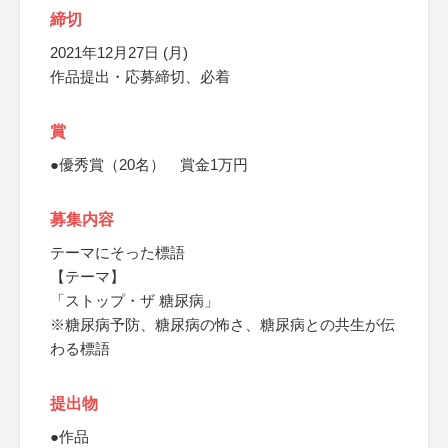
締切
2021年12月27日 (月)
作品提出・応募締切、必着
賞
●優秀賞（20名） 賞金1万円
募集内容
テーマにそった標語
【テーマ】
「ストップ・ザ 糖尿病」
※糖尿病予防、糖尿病の怖さ、糖尿病との共生が伝
わる標語
提出物
●作品