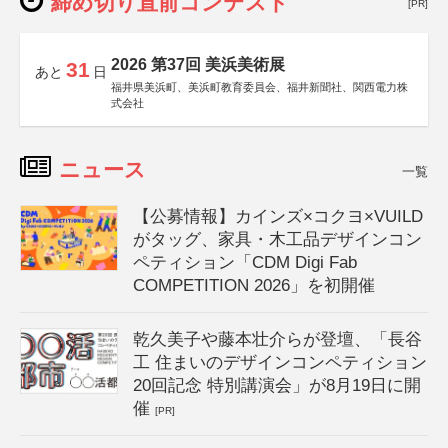
締め切り直前コンテスト
[PR]
2026 第37回 美浜美術展
31
あと
日
福井県美浜町、美浜町教育委員会、福井新聞社、関西電力株
式会社
ニュース
一覧
【公募情報】カインズ×コクヨ×VUILD
がタッグ、家具・木工品デザインコン
ペティション「CDM Digi Fab
COMPETITION 2026」を初開催
乾久美子や藤本壮介らが登壇、「長谷
工 住まいのデザインコンペティション
20回記念 特別講演会」が8月19日に開
催
[PR]