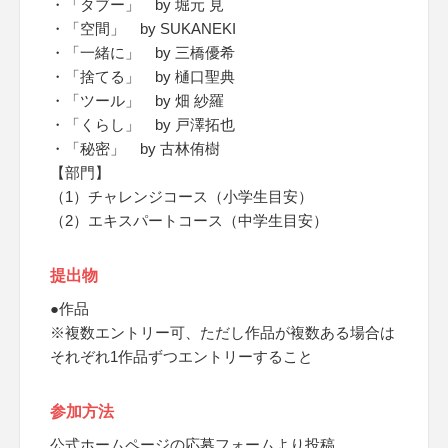
・「タブー」 by 堀元 見
・「空間」 by SUKANEKI
・「一緒に」 by 三橋優希
・「捨てる」 by 樋口聖典
・「ツール」 by 畑 紗羅
・「くらし」 by 戸澤拓也
・「秘密」 by 古林侑樹
【部門】
（1）チャレンジコース（小学生目安）
（2）エキスパートコース（中学生目安）
提出物
●作品
※複数エントリー可、ただし作品が複数ある場合は
それぞれ1作品ずつエントリーすること
参加方法
公式ホームページの応募フォームより投稿