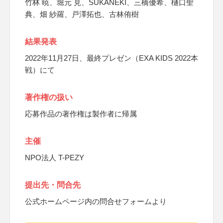
竹林 暁、堀元 見、SUKANEKI、三橋優希、樋口聖
典、畑 紗羅、戸澤拓也、古林侑樹
結果発表
2022年11月27日、最終プレゼン（EXA KIDS 2022本
戦）にて
著作権の扱い
応募作品の著作権は製作者に帰属
主催
NPO法人 T-PEZY
提出先・問合先
公式ホームページ内の問合せフォームより