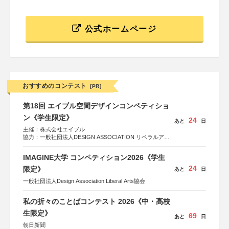
公式ホームページ
おすすめのコンテスト
[PR]
第18回 エイブル空間デザインコンペティショ
ン《学生限定》
24
あと
日
主催：株式会社エイブル
協力：一般社団法人DESIGN ASSOCIATION リベラルアー
ツ協会
運営：TOKYO COMPANY株式会社
IMAGINE大学 コンペティション2026《学生
24
限定》
あと
日
一般社団法人Design Association Liberal Arts協会
私の折々のことばコンテスト 2026《中・高校
生限定》
69
あと
日
朝日新聞