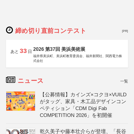
締め切り直前コンテスト
[PR]
2026 第37回 美浜美術展
33
あと
日
福井県美浜町、美浜町教育委員会、福井新聞社、関西電力株
式会社
ニュース
一覧
【公募情報】カインズ×コクヨ×VUILD
がタッグ、家具・木工品デザインコン
ペティション「CDM Digi Fab
COMPETITION 2026」を初開催
乾久美子や藤本壮介らが登壇、「長谷