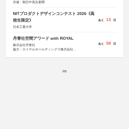
共催：朝日中高生新聞
NITプロダクトデザインコンテスト 2026《高
13
校生限定》
あと
日
日本工業大学
丹青社空間アワード with ROYAL
58
あと
日
株式会社丹青社
協力：ロイヤルホールディングス株式会社
運営協力：株式会社JDN
PR