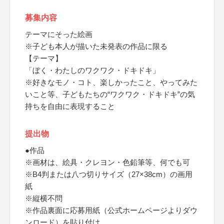
募集内容
テーマにそった絵画
※子ども本人が描いた未発表の作品に限る
【テーマ】
「ぼく・わたしのワクワク・ドキドキ」
※好きなモノ・コト、楽しかったこと、やってみた
いこと等、子どもたちの“ワクワク・ドキドキ”の気
持ちを自由に表現すること
提出物
●作品
※画材は、絵具・クレヨン・色鉛筆等、何でも可
※B4判または八つ切りサイズ（27×38cm）の画用
紙
※縦横不問
※作品裏面に応募用紙（公式ホームページよりダウ
ンロード）を貼り付け