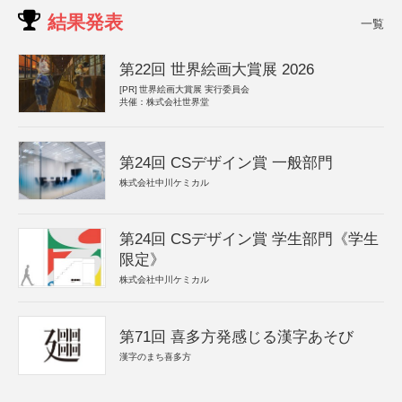
結果発表
一覧
第22回 世界絵画大賞展 2026
[PR]
世界絵画大賞展 実行委員会
共催：株式会社世界堂
第24回 CSデザイン賞 一般部門
株式会社中川ケミカル
第24回 CSデザイン賞 学生部門《学生
限定》
株式会社中川ケミカル
第71回 喜多方発感じる漢字あそび
漢字のまち喜多方