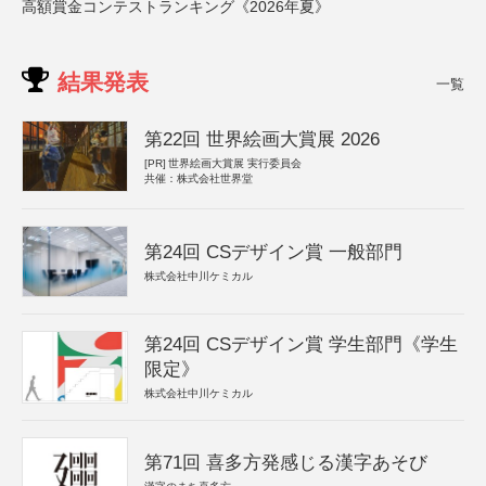
高額賞金コンテストランキング《2026年夏》
結果発表
一覧
第22回 世界絵画大賞展 2026
[PR]
世界絵画大賞展 実行委員会
共催：株式会社世界堂
第24回 CSデザイン賞 一般部門
株式会社中川ケミカル
第24回 CSデザイン賞 学生部門《学生
限定》
株式会社中川ケミカル
第71回 喜多方発感じる漢字あそび