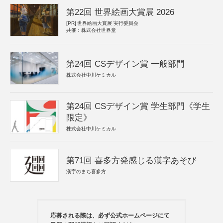
第22回 世界絵画大賞展 2026
[PR]
世界絵画大賞展 実行委員会
共催：株式会社世界堂
第24回 CSデザイン賞 一般部門
株式会社中川ケミカル
第24回 CSデザイン賞 学生部門《学生
限定》
株式会社中川ケミカル
第71回 喜多方発感じる漢字あそび
漢字のまち喜多方
応募される際は、必ず公式ホームページにて