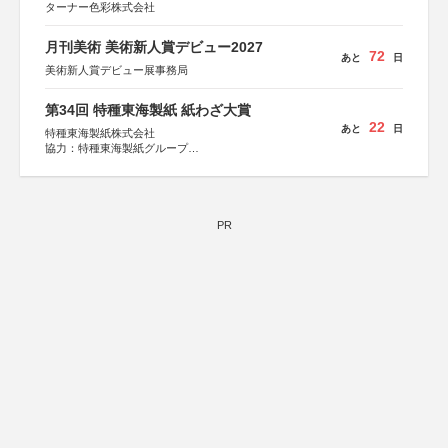
ターナー色彩株式会社
月刊美術 美術新人賞デビュー2027
72
あと
日
美術新人賞デビュー展事務局
第34回 特種東海製紙 紙わざ大賞
22
あと
日
特種東海製紙株式会社
協力：特種東海製紙グループ
特別協賛：静岡県長泉町
PR