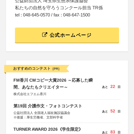
公益財団法人 埼玉県生態系保護協会
私たちの自然を守ろうコンクール担当 TR係
tel : 048-645-0570 / fax : 048-647-1500
公式ホームページ
おすすめのコンテスト
[PR]
FM香川 CMコピー大賞2026 ～応募した瞬
22
間、あなたもクリエイター～
あと
日
株式会社エフエム香川
第19回 介護作文・フォトコンテスト
52
あと
日
公益社団法人 全国老人福祉施設協議会
※後援：厚生労働省、文部科学省
TURNER AWARD 2026《学生限定》
83
あと
日