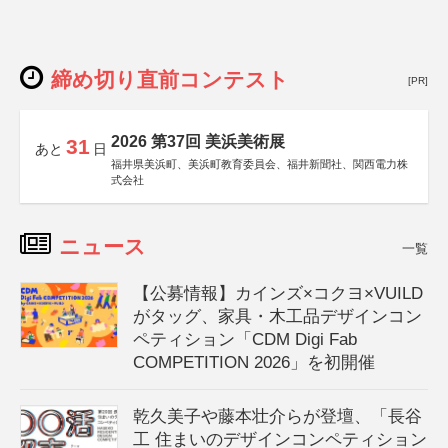
締め切り直前コンテスト
[PR]
2026 第37回 美浜美術展
31
あと
日
福井県美浜町、美浜町教育委員会、福井新聞社、関西電力株
式会社
ニュース
一覧
【公募情報】カインズ×コクヨ×VUILD
がタッグ、家具・木工品デザインコン
ペティション「CDM Digi Fab
COMPETITION 2026」を初開催
乾久美子や藤本壮介らが登壇、「長谷
工 住まいのデザインコンペティション