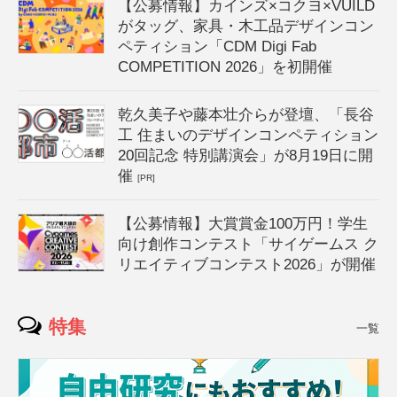
【公募情報】カインズ×コクヨ×VUILD
がタッグ、家具・木工品デザインコン
ペティション「CDM Digi Fab
COMPETITION 2026」を初開催
乾久美子や藤本壮介らが登壇、「長谷
工 住まいのデザインコンペティション
20回記念 特別講演会」が8月19日に開
催
[PR]
【公募情報】大賞賞金100万円！学生
向け創作コンテスト「サイゲームス ク
リエイティブコンテスト2026」が開催
特集
一覧