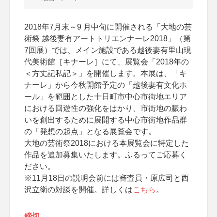
2018年7月末～9 月中旬に開催される「大地の芸
術祭 越後妻有アートトリエンナーレ2018」（第
7回展）では、メイン施設である越後妻有里山現
代美術館［キナーレ］にて、展覧会「2018年の
＜方丈記私記＞」を開催します。本展は、「キ
ナーレ」から今秋開館予定の「越後妻有文化ホ
ール」を範囲とした十日町市中心市街地エリア
における回遊性の強化をはかり、市街地の賑わ
いを創出するために展開する中心市街地作品群
の「発想の起点」となる展覧会です。
大地の芸術祭2018における本展覧会に特定した
作品を追加募集いたします。ふるってご応募く
ださい。
※11月18日の説明会前には審査員・原広司と西
沢立衛の対談を開催。詳しくは
こちら
。
締切