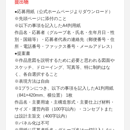
提出物
●応募用紙（公式ホームページよりダウンロード）
※先頭ページに添付のこと
※以下の事項を記入したA4判用紙
作品名・応募者（グループ名・氏名・生年月日・性
別・国籍等）・応募者代表の連絡先（郵便番号・住
所・電話番号・ファックス番号・メールアドレス）
●提案書
※作品意図を説明するために必要と思われる図面や
スケッチ、ドローイング、写真等、特に制約はな
く、各自選択すること
※表現方法は自由
※1プランにつき、以下の事項を記入したA1判用紙
（841×420mm、横位置） 1枚
作品名・主要用途・主構造形式・主要仕上げ材料・
サイズ・運営内容（100字以内）・コンセプトまた
は設計主旨文（400字以内）
※パネル化は不可
※用紙に応募者氏名・グループ名は一切記入しない