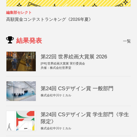
編集部セレクト
高額賞金コンテストランキング《2026年夏》
結果発表
一覧
第22回 世界絵画大賞展 2026
[PR]
世界絵画大賞展 実行委員会
共催：株式会社世界堂
第24回 CSデザイン賞 一般部門
株式会社中川ケミカル
第24回 CSデザイン賞 学生部門《学生
限定》
株式会社中川ケミカル