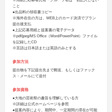
こと
●出品料の領収書コピー
※海外在住の方は、WEB上のカード決済でプラン
提出後支払
●上記応募用紙と提案書の電子データ
※pdf/jpeg/MS Office（Word/PowerPoint）ファイル
を記録したCD
※言語は日本語または英語のみとする
参加方法
提出物を下記提出先まで郵送、もしくはファック
ス・メールにて送付
参加資格
●大地の芸術祭の趣旨を理解している方
※詳細は公式ホームページを参照
●提案内容により、期間中、一定期間の滞在が可能