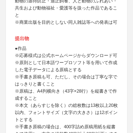
動物の虐待防止・適正飼養、人と動物のふれあい・
共生および動物福祉・愛護等を扱った作品であるこ
と
※商業出版を目的としない同人雑誌等への発表は可
提出物
●作品
※応募様式は公式ホームページからダウンロード可
※原則として日本語ワープロソフト等を用いて作成
した電子データによる原稿とする
※手書き原稿も可、ただし、その場合は丁寧な字で
はっきりと書くこと
※原稿は、A4判横向き（43字×28行）を縦書きで作
成すること
※本文（あらすじを除く）の総枚数は13枚以上20枚
以内、フォントサイズ（文字の大きさ）は12ポイン
トとする
※手書き原稿の場合は、400字詰め原稿用紙を縦書