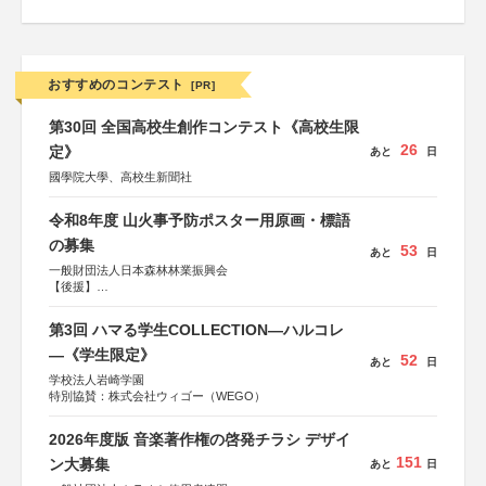
おすすめのコンテスト
[PR]
第30回 全国高校生創作コンテスト《高校生限
26
定》
あと
日
國學院大學、高校生新聞社
令和8年度 山火事予防ポスター用原画・標語
の募集
53
あと
日
一般財団法人日本森林林業振興会
【後援】
総務省消防庁、文部科学省、林野庁、全国森林組合連合
会、森林火災対策協会
第3回 ハマる学生COLLECTION―ハルコレ
―《学生限定》
52
あと
日
学校法人岩崎学園
特別協賛：株式会社ウィゴー（WEGO）
2026年度版 音楽著作権の啓発チラシ デザイ
151
ン大募集
あと
日