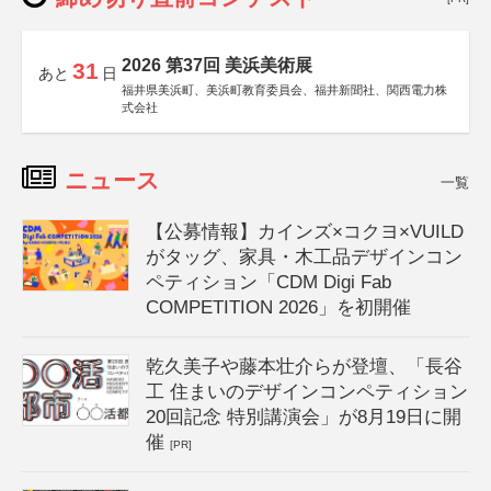
2026 第37回 美浜美術展
31
あと
日
福井県美浜町、美浜町教育委員会、福井新聞社、関西電力株
式会社
ニュース
一覧
【公募情報】カインズ×コクヨ×VUILD
がタッグ、家具・木工品デザインコン
ペティション「CDM Digi Fab
COMPETITION 2026」を初開催
乾久美子や藤本壮介らが登壇、「長谷
工 住まいのデザインコンペティション
20回記念 特別講演会」が8月19日に開
催
[PR]