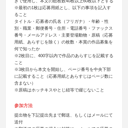
きで使用し、本文の総枚数40枚以上60枚以下とする
※最初の1枚は応募用紙とし、以下の事項を記入す
ること
タイトル・応募者の氏名（フリガナ）・年齢・性
別・職業・郵便番号・住所・電話番号・ファックス
番号・メールアドレス・主要登場動物・原稿（応募
用紙、あらすじを除く）の枚数・本賞の作品募集を
何で知ったか
※2枚目に、400字以内で作品のあらすじを記載する
こと
※3枚目から本文を開始し、ページ番号を中央下部
に記載すること（応募用紙とあらすじはページ数に
含まない）
※原稿はホッチキスやとじ紐等で綴じないこと
参加方法
提出物を下記提出先まで郵送、もしくはメールにて
送付