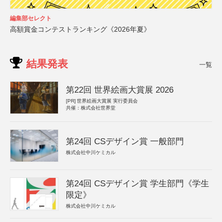
編集部セレクト
高額賞金コンテストランキング《2026年夏》
結果発表
一覧
第22回 世界絵画大賞展 2026
[PR]
世界絵画大賞展 実行委員会
共催：株式会社世界堂
第24回 CSデザイン賞 一般部門
株式会社中川ケミカル
第24回 CSデザイン賞 学生部門《学生
限定》
株式会社中川ケミカル