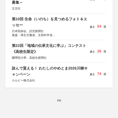
募集～
文京区
第10回 生命（いのち）を見つめるフォト＆エ
ッセー
54
あと
日
日本医師会、読売新聞社
後援：厚生労働省、文部科学省
協賛：東京海上日動火災保険株式会社、東京海上日動あん
しん生命保険株式会社
第22回「地域の伝承文化に学ぶ」コンテスト
26
《高校生限定》
あと
日
國學院大學、高校生新聞社
詠んで貰える！ わたしのやめとま2026川柳キ
74
ャンペーン
あと
日
カルビー株式会社
PR