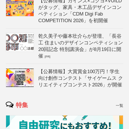
【公募情報】カインズ×コクヨ×VUILD
がタッグ、家具・木工品デザインコン
ペティション「CDM Digi Fab
COMPETITION 2026」を初開催
乾久美子や藤本壮介らが登壇、「長谷
工 住まいのデザインコンペティション
20回記念 特別講演会」が8月19日に開
催
[PR]
【公募情報】大賞賞金100万円！学生
向け創作コンテスト「サイゲームス ク
リエイティブコンテスト2026」が開催
特集
一覧