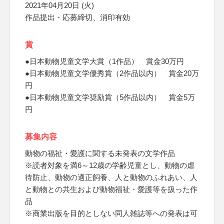
2021年04月20日 (火)
作品提出・応募締切、消印有効
賞
●日本動物児童文学大賞（1作品） 賞金30万円
●日本動物児童文学優秀賞（2作品以内） 賞金20万
円
●日本動物児童文学奨励賞（5作品以内） 賞金5万
円
募集内容
動物の福祉・愛護に関する未発表の文学作品
※読者対象を満6～12歳の学齢児童とし、動物の虐
待防止、動物の適正飼養、人と動物のふれあい、人
と動物との共生および動物福祉・愛護等を扱った作
品
※商業出版を目的としない同人雑誌等への発表は可