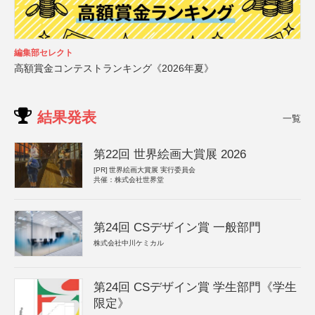
編集部セレクト
高額賞金コンテストランキング《2026年夏》
結果発表
一覧
第22回 世界絵画大賞展 2026
[PR]
世界絵画大賞展 実行委員会
共催：株式会社世界堂
第24回 CSデザイン賞 一般部門
株式会社中川ケミカル
第24回 CSデザイン賞 学生部門《学生
限定》