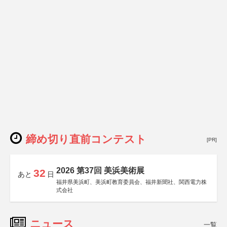
締め切り直前コンテスト
[PR]
2026 第37回 美浜美術展
32
あと
日
福井県美浜町、美浜町教育委員会、福井新聞社、関西電力株
式会社
ニュース
一覧