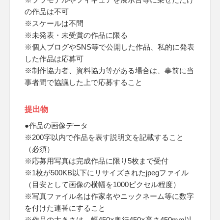
の作品は不可
※スケールは不問
※未発表・未受賞の作品に限る
※個人ブログやSNS等で公開した作品、私的に発表
した作品は応募可
※制作協力者、資料協力等がある場合は、事前に当
事者間で協議した上で応募すること
提出物
●作品の画像データ
※200字以内で作品を表す説明文を記載すること
（必須）
※応募用写真は完成作品に限り5枚まで受付
※1枚が500KB以下にリサイズされたjpegファイル
（目安として画像の横幅を1000ピクセル程度）
※写真ファイル名は作家名やニックネーム等に数字
を付けた連番にすること
※作品の大きさは、幅450×奥行450×高さ450mm以