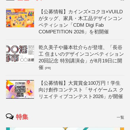
【公募情報】カインズ×コクヨ×VUILD
がタッグ、家具・木工品デザインコン
ペティション「CDM Digi Fab
COMPETITION 2026」を初開催
乾久美子や藤本壮介らが登壇、「長谷
工 住まいのデザインコンペティション
20回記念 特別講演会」が8月19日に開
催
[PR]
【公募情報】大賞賞金100万円！学生
向け創作コンテスト「サイゲームス ク
リエイティブコンテスト2026」が開催
特集
一覧