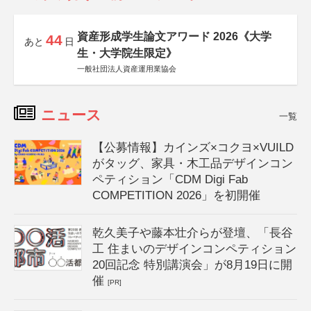
資産形成学生論文アワード 2026《大学
44
あと
日
生・大学院生限定》
一般社団法人資産運用業協会
ニュース
一覧
【公募情報】カインズ×コクヨ×VUILD
がタッグ、家具・木工品デザインコン
ペティション「CDM Digi Fab
COMPETITION 2026」を初開催
乾久美子や藤本壮介らが登壇、「長谷
工 住まいのデザインコンペティション
20回記念 特別講演会」が8月19日に開
催
[PR]