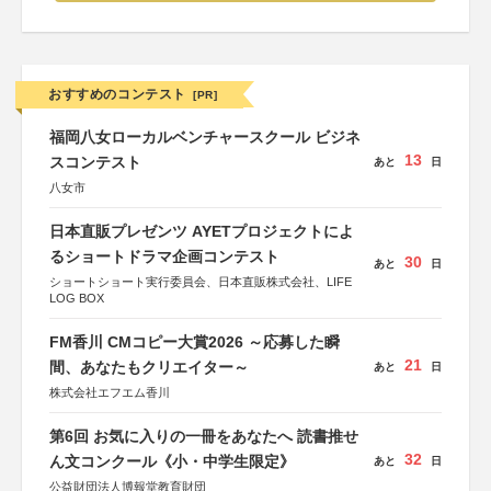
おすすめのコンテスト
[PR]
福岡八女ローカルベンチャースクール ビジネ
13
スコンテスト
あと
日
八女市
日本直販プレゼンツ AYETプロジェクトによ
るショートドラマ企画コンテスト
30
あと
日
ショートショート実行委員会、日本直販株式会社、LIFE
LOG BOX
FM香川 CMコピー大賞2026 ～応募した瞬
21
間、あなたもクリエイター～
あと
日
株式会社エフエム香川
第6回 お気に入りの一冊をあなたへ 読書推せ
32
ん文コンクール《小・中学生限定》
あと
日
公益財団法人博報堂教育財団