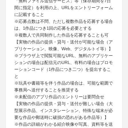
「無料ファイル送信サービス」等（保存期間を7日
間に指定）を利用の上、URLをエントリーフォーム
に記載すること
※応募点数は不問、ただし複数作品を応募する場合
は、1作品につき1回の応募を必要とする
※複数人で共同制作した作品を応募することも可
【実物の作品の提供・貸与・送付が可能な場合（ア
プリケーション、映像、Web、デジタルトイ等）】
※ブラウザ上で閲覧可能なURL、無料のアプリケー
ションの場合は配信元のURL、有料の場合はプロモ
ーションコード（1作品につき二つ）を提出するこ
と
※玩具や書籍等を伴う作品の場合は、可能な範囲で
事務局へ送付することを推奨する
※未配信のアプリ作品のエントリーは要問合せ
【実物の作品の提供・貸与・送付が難しい場合（大
型展示作品、インスタレーション、特殊な端末が必
要な作品や郵送時に破損の恐れがある作品等）】
※作品の詳細がわかる紹介映像や写真、資料等を送