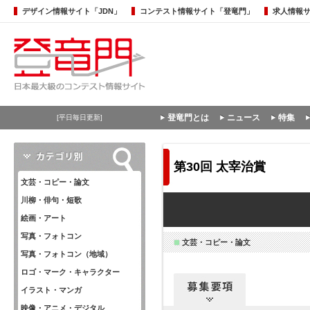
デザイン情報サイト「JDN」
コンテスト情報サイト「登竜門」
求人情報
登竜門とは
ニュース
特集
[平日毎日更新]
第30回 太宰治賞
文芸・コピー・論文
川柳・俳句・短歌
絵画・アート
写真・フォトコン
文芸・コピー・論文
写真・フォトコン（地域）
ロゴ・マーク・キャラクター
イラスト・マンガ
映像・アニメ・デジタル