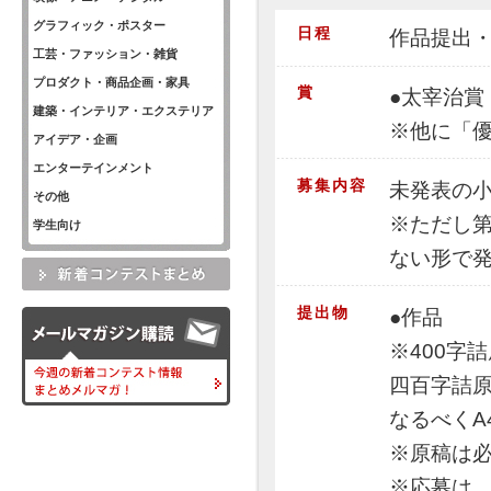
グラフィック・ポスター
日程
作品提出・
工芸・ファッション・雑貨
プロダクト・商品企画・家具
賞
●太宰治賞
建築・インテリア・エクステリア
※他に「
アイデア・企画
エンターテインメント
募集内容
未発表の
その他
※ただし第
学生向け
ない形で
提出物
●作品
※400字
四百字詰
なるべくA
※原稿は
※応募は、