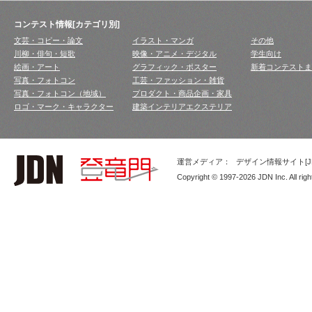
コンテスト情報[カテゴリ別]
文芸・コピー・論文
イラスト・マンガ
その他
川柳・俳句・短歌
映像・アニメ・デジタル
学生向け
絵画・アート
グラフィック・ポスター
新着コンテストま
写真・フォトコン
工芸・ファッション・雑貨
写真・フォトコン（地域）
プロダクト・商品企画・家具
ロゴ・マーク・キャラクター
建築インテリアエクステリア
運営メディア：
デザイン情報サイト[JD
Copyright © 1997-2026 JDN Inc. All righ