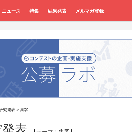
ニュース
特集
結果発表
メルマガ登録
研究発表
>
集客
究発表
【テーマ：集客】