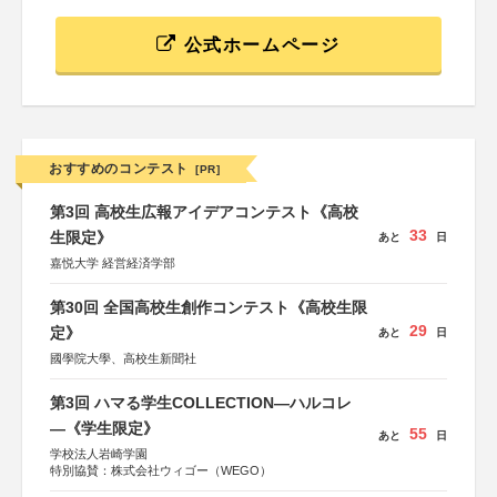
公式ホームページ
おすすめのコンテスト
[PR]
第3回 高校生広報アイデアコンテスト《高校
33
生限定》
あと
日
嘉悦大学 経営経済学部
第30回 全国高校生創作コンテスト《高校生限
29
定》
あと
日
國學院大學、高校生新聞社
第3回 ハマる学生COLLECTION―ハルコレ
―《学生限定》
55
あと
日
学校法人岩崎学園
特別協賛：株式会社ウィゴー（WEGO）