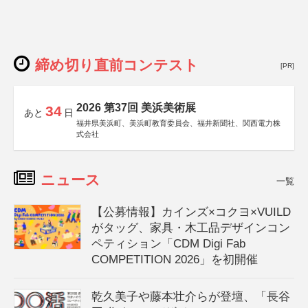
締め切り直前コンテスト
[PR]
2026 第37回 美浜美術展
34
あと
日
福井県美浜町、美浜町教育委員会、福井新聞社、関西電力株
式会社
ニュース
一覧
【公募情報】カインズ×コクヨ×VUILD
がタッグ、家具・木工品デザインコン
ペティション「CDM Digi Fab
COMPETITION 2026」を初開催
乾久美子や藤本壮介らが登壇、「長谷