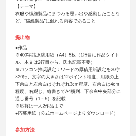
【テーマ】
衣服や繊維製品にまつわる思い出や感動したことな
ど、“繊維製品”に触れる内容であること
提出物
●作品
※400字詰原稿用紙（A4）5枚（1行目に作品タイト
ル、本文は2行目から、氏名記載不要）
※パソコン推奨設定：ワードの原稿用紙設定を20字
×20行、文字の大きさは12ポイント程度、用紙の上
下余白と左余白はそれぞれ3cm程度、右余白は4cm
程度、右綴じ、縦書きでA4横判、下余白中央部分に
通し番号（1～5）を記載
※応募は一人2作品まで
●応募用紙（公式ホームページよりダウンロード）
参加方法