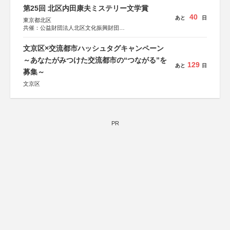
第25回 北区内田康夫ミステリー文学賞
40
あと
日
東京都北区
共催：公益財団法人北区文化振興財団
協力：一般財団法人内田康夫財団
協賛：株式会社実業之日本社
文京区×交流都市ハッシュタグキャンペーン
～あなたがみつけた交流都市の“つながる”を
129
あと
日
募集～
文京区
PR