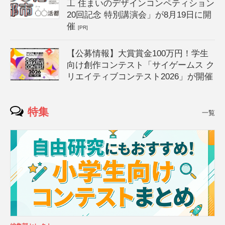
工 住まいのデザインコンペティション
20回記念 特別講演会」が8月19日に開
催
[PR]
【公募情報】大賞賞金100万円！学生
向け創作コンテスト「サイゲームス ク
リエイティブコンテスト2026」が開催
特集
一覧