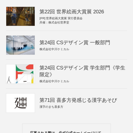
第22回 世界絵画大賞展 2026
[PR]
世界絵画大賞展 実行委員会
共催：株式会社世界堂
第24回 CSデザイン賞 一般部門
株式会社中川ケミカル
第24回 CSデザイン賞 学生部門《学生
限定》
株式会社中川ケミカル
第71回 喜多方発感じる漢字あそび
漢字のまち喜多方
応募される際は、必ず公式ホームページにて