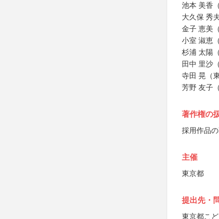
池本 美香
大久保 秀
金子 恵美
小室 淑恵
杉浦 太陽
田中 里沙
寺田 晃（
芳野 友子
著作権の
採用作品の
主催
東京都
提出先・
東京都こど