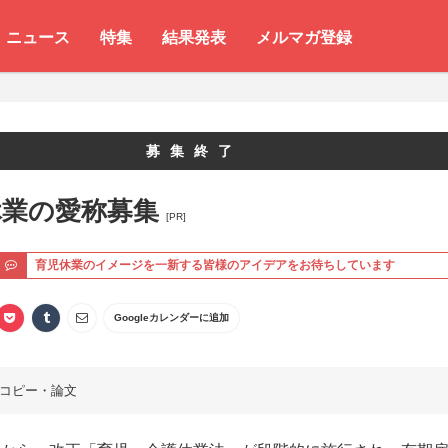
ニュース
特集
結果発表
メルマガ登録
募集終了
休業の愛称募集
[PR]
ト
育児休業のイメージを一新する皆様のアイデアをお待ちしています
Googleカレンダーに追加
コピー・論文