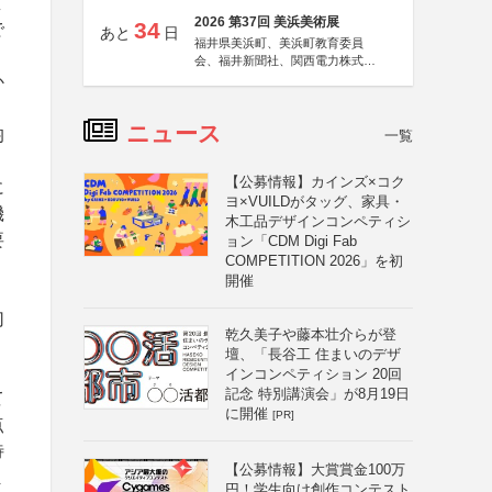
雇
2026 第37回 美浜美術展
34
で
あと
日
福井県美浜町、美浜町教育委員
会、福井新聞社、関西電力株式会
社
か
ニュース
均
一覧
【公募情報】カインズ×コク
に
ヨ×VUILDがタッグ、家具・
機
木工品デザインコンペティシ
要
ョン「CDM Digi Fab
COMPETITION 2026」を初
開催
、
切
乾久美子や藤本壮介らが登
壇、「長谷工 住まいのデザ
インコンペティション 20回
記念 特別講演会」が8月19日
て
に開催
[PR]
点
待
【公募情報】大賞賞金100万
ま
円！学生向け創作コンテスト