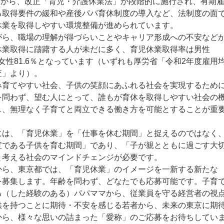
4月から、改正「育児・介護休業法」が段階的に施行され、有期
る取得要件の緩和や産後パパ育休制度の導入など、法制度の面
休業を取得しやすい環境整備が進められています。
がら、職場の理解が得づらいことやキャリア形成への不安など
休業取得に躊躇する人が未だに多く、育児休業取得率は男性
％・女性81.6％となっています（いずれも厚労省「令和2年度雇用
査」より）。
み育てやすい社会、子供の笑顔にあふれる社会を実現するため
を問わず、望む人にとって、誰もが育休を取得しやすい社会の
し、無理なく子育てと両立できる働き方を可能とすることが重
には、「育児休業」を「仕事を休む期間」と捉えるのではなく
宝である子供を育む期間」であり、「子が親とともに過ごす大
と考える社会のマインドチェンジが必要です。
から、東京都では、「育児休業」のイメージを一新する新たな
を募集します。年齢を問わず、どなたでも応募可能です。子育
る（した経験のある）パパママから、従業員を守る経営者の視
供を持つことに期待・不安を感じる若者から、未来の東京に期
から、様々な思いの詰まった「愛称」のご応募をお待ちしてい