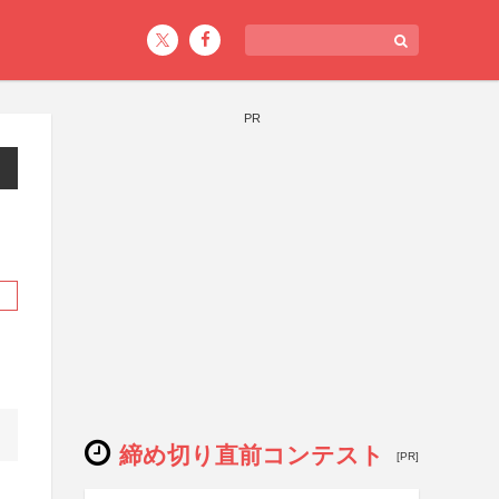
PR
締め切り直前コンテスト
[PR]