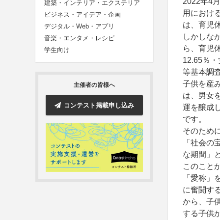
2022年
建築・インテリア・エクステリア
用におけ
ビジネス・アイデア・企画
は、育児
デジタル・Web・アプリ
しかしな
音楽・エンタメ・レシピ
ら、育児
学生向け
12.65
等基本調
子供を産
主催者の皆様へ
は、男女
コンテスト掲載申し込み
運を醸成
です。
そのため
「社会の
な期間」
このこと
「愛称」
に奮闘す
から、子
する子供