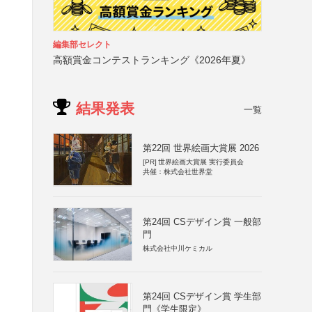
）
編集部セレクト
高額賞金コンテストランキング《2026年夏》
結果発表
一覧
第22回 世界絵画大賞展 2026
[PR]
世界絵画大賞展 実行委員会
共催：株式会社世界堂
第24回 CSデザイン賞 一般部
門
株式会社中川ケミカル
第24回 CSデザイン賞 学生部
門《学生限定》