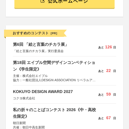
公式ホームページ
おすすめのコンテスト
[PR]
第6回 「絵と言葉のチカラ展」
126
あと
日
「絵と言葉のチカラ展」実行委員会
第18回 エイブル空間デザインコンペティショ
ン《学生限定》
22
あと
日
主催：株式会社エイブル
協力：一般社団法人DESIGN ASSOCIATION リベラルアー
ツ協会
運営：TOKYO COMPANY株式会社
KOKUYO DESIGN AWARD 2027
59
あと
日
コクヨ株式会社
私の折々のことばコンテスト 2026《中・高校
生限定》
67
あと
日
朝日新聞
共催：朝日中高生新聞