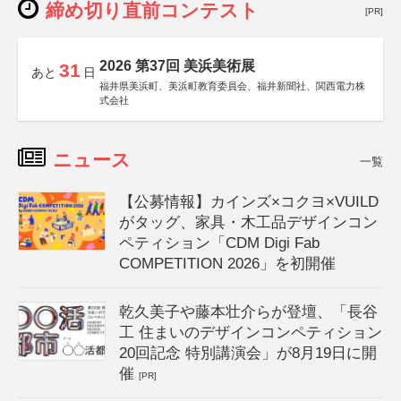
締め切り直前コンテスト
[PR]
2026 第37回 美浜美術展
31
あと
日
福井県美浜町、美浜町教育委員会、福井新聞社、関西電力株
式会社
ニュース
一覧
【公募情報】カインズ×コクヨ×VUILD
がタッグ、家具・木工品デザインコン
ペティション「CDM Digi Fab
COMPETITION 2026」を初開催
乾久美子や藤本壮介らが登壇、「長谷
工 住まいのデザインコンペティション
20回記念 特別講演会」が8月19日に開
催
[PR]