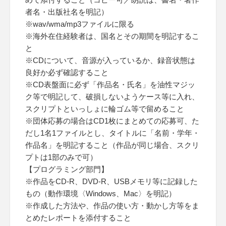
者名・出版社名を明記）
※wav/wma/mp3ファイルに限る
※海外在住経験者は、国名とその期間を明記するこ
と
※CDについて、音源が入っているか、録音状態は
良好か必ず確認すること
※CD表盤面に必ず「作品名・氏名」を油性マジッ
ク等で明記して、破損しないようケース等に入れ、
スクリプトといっしょに輪ゴム等で留めること
※団体応募の場合はCD1枚にまとめての応募可、た
だし1名1ファイルとし、タイトルに「名前・学年・
作品名」を明記すること（作品が同じ場合、スクリ
プトは1部のみで可）
【プログラミング部門】
※作品をCD-R、DVD-R、USBメモリ等に記録した
もの（動作環境〈Windows、Mac〉を明記）
※作成した方法や、作品の使い方・動かし方等をま
とめたレポートを添付すること