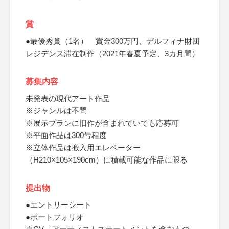
賞
●最優秀賞（1名） 賞金300万円、デルフィナ財団
レジデンス滞在制作（2021年春夏予定、3カ月間）
募集内容
未発表の現代アート作品
※ジャンルは不問
※展示プランに旧作が含まれていても応募可
※平面作品は300号程度
※立体作品は搬入用エレベーター
（H210×105×190cm）に積載可能な作品に限る
提出物
●エントリーシート
●ポートフォリオ