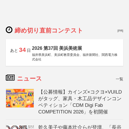
締め切り直前コンテスト
[PR]
2026 第37回 美浜美術展
34
あと
日
福井県美浜町、美浜町教育委員会、福井新聞社、関西電力株
式会社
ニュース
一覧
【公募情報】カインズ×コクヨ×VUILD
がタッグ、家具・木工品デザインコン
ペティション「CDM Digi Fab
COMPETITION 2026」を初開催
乾久美子や藤本壮介らが登壇、「長谷