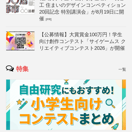
工 住まいのデザインコンペティション
20回記念 特別講演会」が8月19日に開
催
[PR]
【公募情報】大賞賞金100万円！学生
向け創作コンテスト「サイゲームス ク
リエイティブコンテスト2026」が開催
特集
一覧