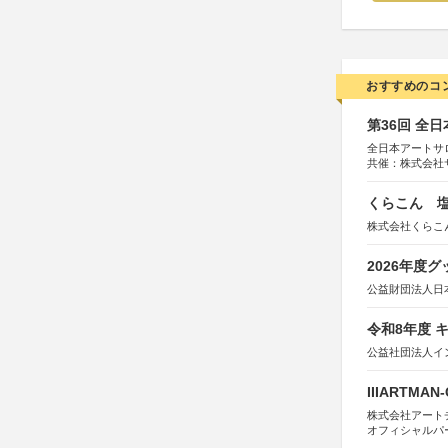
おすすめのコ
第36回 全
全日本アートサ
共催：株式会社
アムス
くらこん 塩
株式会社くらこ
2026年度
公益財団法人日
令和8年度 
公益社団法人イ
IIIARTMAN
株式会社アートチューン
オフィシャルパ