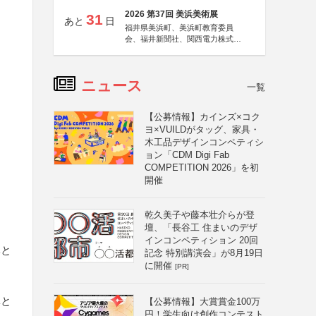
2026 第37回 美浜美術展
31
あと
日
福井県美浜町、美浜町教育委員
会、福井新聞社、関西電力株式会
社
ニュース
一覧
【公募情報】カインズ×コク
ヨ×VUILDがタッグ、家具・
木工品デザインコンペティシ
ョン「CDM Digi Fab
COMPETITION 2026」を初
開催
乾久美子や藤本壮介らが登
壇、「長谷工 住まいのデザ
インコンペティション 20回
体と
記念 特別講演会」が8月19日
に開催
[PR]
体と
【公募情報】大賞賞金100万
円！学生向け創作コンテスト