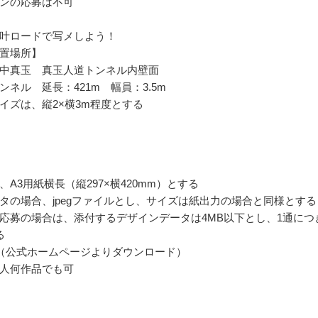
ンの応募は不可
叶ロードで写メしよう！
置場所】
中真玉 真玉人道トンネル内壁面
ンネル 延長：421m 幅員：3.5m
イズは、縦2×横3m程度とする
、A3用紙横長（縦297×横420mm）とする
タの場合、jpegファイルとし、サイズは紙出力の場合と同様とする
応募の場合は、添付するデザインデータは4MB以下とし、1通につ
る
（公式ホームページよりダウンロード）
人何作品でも可