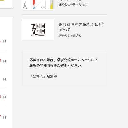
株式会社中川ケミカル
第71回 喜多方発感じる漢字
あそび
漢字のまち喜多方
1
日
応募される際は、必ず公式ホームページにて
2
日
最新の開催情報をご確認ください。
「登竜門」編集部
日
2
日
7
日