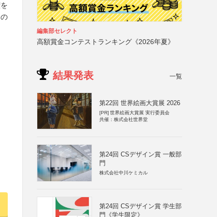
権を
もの
編集部セレクト
高額賞金コンテストランキング《2026年夏》
結果発表
一覧
第22回 世界絵画大賞展 2026
[PR]
世界絵画大賞展 実行委員会
共催：株式会社世界堂
第24回 CSデザイン賞 一般部
門
株式会社中川ケミカル
第24回 CSデザイン賞 学生部
門《学生限定》