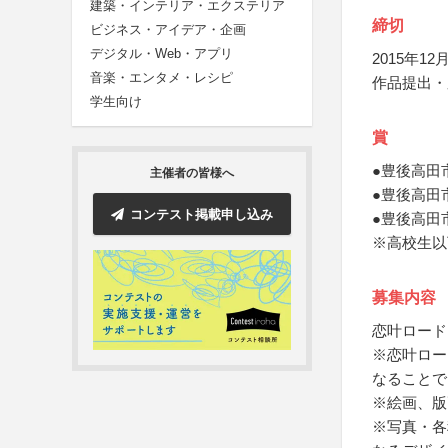
建築・インテリア・エクステリア
締切
ビジネス・アイデア・企画
デジタル・Web・アプリ
2015年12月
音楽・エンタメ・レシピ
作品提出・
学生向け
賞
●豊後高田
主催者の皆様へ
●豊後高田
コンテスト掲載申し込み
●豊後高田
※高校生以
募集内容
恋叶ロード
※恋叶ロー
なることで
※絵画、版
※写真・各