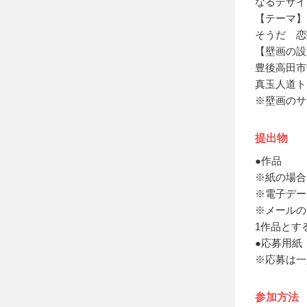
なるデザイ
【テーマ】
そうだ 恋
【壁画の設
豊後高田市
真玉人道ト
※壁画のサ
提出物
●作品
※紙の場合
※電子デー
※メールの
1作品とす
●応募用紙
※応募は一
参加方法