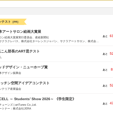
ンテスト
[PR]
日本アートサロン絵画大賞展
6
あと
ロン絵画大賞展実行委員会、産経新聞社
サクラクレパス、株式会社ターレンスジャパン、サクラアートサロン、株式会社
こん部長のART昆テスト
5
あと
ん
グッドデザイン・ニューホープ賞
8
あと
本デザイン振興会
キッチン空間アイデアコンテスト
5
あと
ンテリア産業協会
-CELL ～ Students’ Show 2026～ 《学生限定》
4
あと
ズ | artTunes Co.,Ltd.
ートナー：株式会社JERA