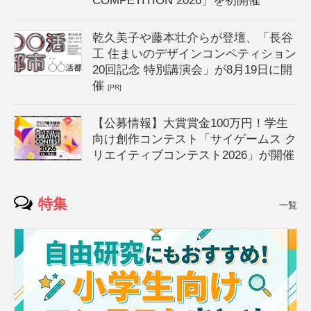
COMPETITION 2026」を初開催
乾久美子や藤本壮介らが登壇、「長谷
工 住まいのデザインコンペティション
20回記念 特別講演会」が8月19日に開
催
[PR]
【公募情報】大賞賞金100万円！学生
向け創作コンテスト「サイゲームス ク
リエイティブコンテスト2026」が開催
特集
一覧