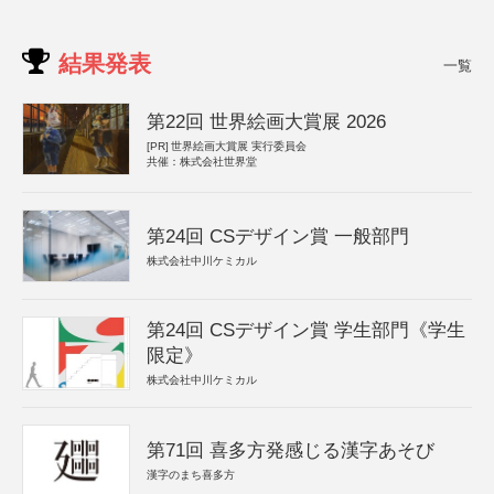
結果発表
一覧
第22回 世界絵画大賞展 2026
[PR]
世界絵画大賞展 実行委員会
共催：株式会社世界堂
第24回 CSデザイン賞 一般部門
株式会社中川ケミカル
第24回 CSデザイン賞 学生部門《学生
限定》
株式会社中川ケミカル
第71回 喜多方発感じる漢字あそび
漢字のまち喜多方