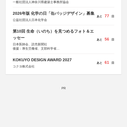
一般社団法人神奈川県建築士事務所協会
2026年版 化学の日「缶バッジデザイン」募集
77
あと
日
公益社団法人日本化学会
第10回 生命（いのち）を見つめるフォト＆エ
ッセー
56
あと
日
日本医師会、読売新聞社
後援：厚生労働省、文部科学省
協賛：東京海上日動火災保険株式会社、東京海上日動あん
しん生命保険株式会社
KOKUYO DESIGN AWARD 2027
61
あと
日
コクヨ株式会社
PR