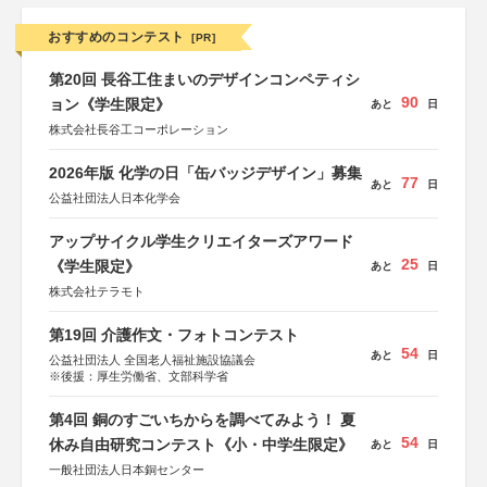
おすすめのコンテスト
[PR]
第20回 長谷工住まいのデザインコンペティシ
90
ョン《学生限定》
あと
日
株式会社長谷工コーポレーション
2026年版 化学の日「缶バッジデザイン」募集
77
あと
日
公益社団法人日本化学会
アップサイクル学生クリエイターズアワード
25
《学生限定》
あと
日
株式会社テラモト
第19回 介護作文・フォトコンテスト
54
あと
日
公益社団法人 全国老人福祉施設協議会
※後援：厚生労働省、文部科学省
第4回 銅のすごいちからを調べてみよう！ 夏
54
休み自由研究コンテスト《小・中学生限定》
あと
日
一般社団法人日本銅センター