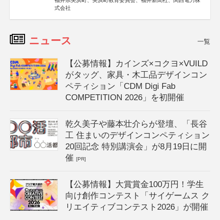
福井県美浜町、美浜町教育委員会、福井新聞社、関西電力株
式会社
ニュース
一覧
【公募情報】カインズ×コクヨ×VUILD
がタッグ、家具・木工品デザインコン
ペティション「CDM Digi Fab
COMPETITION 2026」を初開催
乾久美子や藤本壮介らが登壇、「長谷
工 住まいのデザインコンペティション
20回記念 特別講演会」が8月19日に開
催
[PR]
【公募情報】大賞賞金100万円！学生
向け創作コンテスト「サイゲームス ク
リエイティブコンテスト2026」が開催