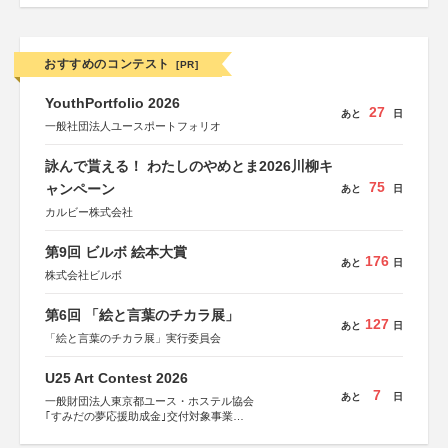
おすすめのコンテスト
[PR]
YouthPortfolio 2026
27
あと
日
一般社団法人ユースポートフォリオ
詠んで貰える！ わたしのやめとま2026川柳キ
75
ャンペーン
あと
日
カルビー株式会社
第9回 ビルボ 絵本大賞
176
あと
日
株式会社ビルボ
第6回 「絵と言葉のチカラ展」
127
あと
日
「絵と言葉のチカラ展」実行委員会
U25 Art Contest 2026
7
あと
日
一般財団法人東京都ユース・ホステル協会
｢すみだの夢応援助成金｣交付対象事業
すみだ五彩の芸術祭 連携企画