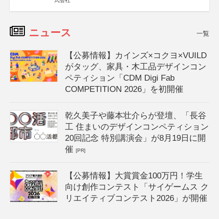
式会社
ニュース
一覧
【公募情報】カインズ×コクヨ×VUILD
がタッグ、家具・木工品デザインコン
ペティション「CDM Digi Fab
COMPETITION 2026」を初開催
乾久美子や藤本壮介らが登壇、「長谷
工 住まいのデザインコンペティション
20回記念 特別講演会」が8月19日に開
催
[PR]
【公募情報】大賞賞金100万円！学生
向け創作コンテスト「サイゲームス ク
リエイティブコンテスト2026」が開催