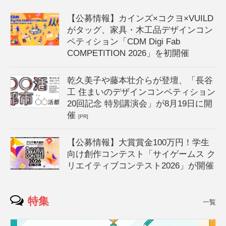
【公募情報】カインズ×コクヨ×VUILD
がタッグ、家具・木工品デザインコン
ペティション「CDM Digi Fab
COMPETITION 2026」を初開催
乾久美子や藤本壮介らが登壇、「長谷
工 住まいのデザインコンペティション
20回記念 特別講演会」が8月19日に開
催
[PR]
【公募情報】大賞賞金100万円！学生
向け創作コンテスト「サイゲームス ク
リエイティブコンテスト2026」が開催
特集
一覧