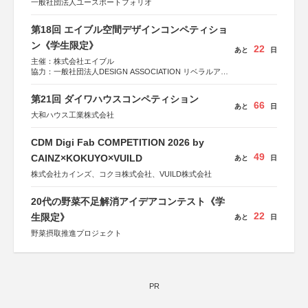
一般社団法人ユースポートフォリオ
第18回 エイブル空間デザインコンペティショ
ン《学生限定》
22
あと
日
主催：株式会社エイブル
協力：一般社団法人DESIGN ASSOCIATION リベラルアー
ツ協会
運営：TOKYO COMPANY株式会社
第21回 ダイワハウスコンペティション
66
あと
日
大和ハウス工業株式会社
CDM Digi Fab COMPETITION 2026 by
49
CAINZ×KOKUYO×VUILD
あと
日
株式会社カインズ、コクヨ株式会社、VUILD株式会社
20代の野菜不足解消アイデアコンテスト《学
22
生限定》
あと
日
野菜摂取推進プロジェクト
PR