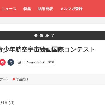
ニュース
特集
結果発表
メルマガ登録
募集終了
2 青少年航空宇宙絵画国際コンテスト
Googleカレンダーに追加
アート
学生向け
31日 (月)