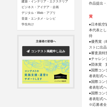
建築・インテリア・エクステリア
作品提出・
ビジネス・アイデア・企画
デジタル・Web・アプリ
賞
音楽・エンタメ・レシピ
●日本航空
学生向け
本代表とし
待
●優秀賞（
主催者の皆様へ
ストに出品
コンテスト掲載申し込み
●審査員特
●チャレン
●団体賞 
●国際コン
者表彰式へ
●国際コン
者表彰式へ
●国際コン
者表彰式へ
※応募者全