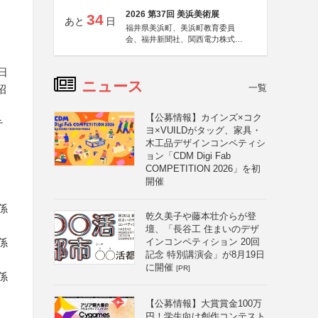
2026 第37回 美浜美術展
34
あと
日
福井県美浜町、美浜町教育委員
会、福井新聞社、関西電力株式会
社
日
ニュース
一覧
招
【公募情報】カインズ×コク
テ
ヨ×VUILDがタッグ、家具・
木工品デザインコンペティシ
ョン「CDM Digi Fab
COMPETITION 2026」を初
開催
係
乾久美子や藤本壮介らが登
壇、「長谷工 住まいのデザ
係
インコンペティション 20回
記念 特別講演会」が8月19日
に開催
[PR]
係
【公募情報】大賞賞金100万
円！学生向け創作コンテスト