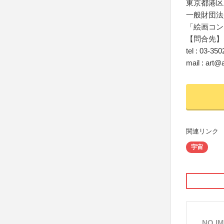
東京都港区新
一般財団法
「絵画コン
【問合先】
tel : 03-35
mail : art@a
関連リンク
宇宙
NO I