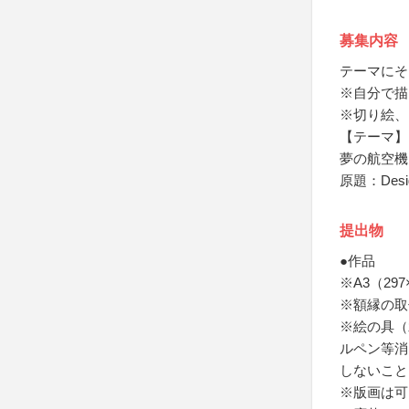
募集内容
テーマにそ
※自分で描
※切り絵、
【テーマ】
夢の航空機
原題：Design 
提出物
●作品
※A3（2
※額縁の取
※絵の具（
ルペン等消
しないこと
※版画は可