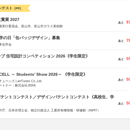
ンテスト
[PR]
展 2027
9
あと
展実行委員会、富山市、富山市ガラス美術館
 化学の日「缶バッジデザイン」募集
7
あと
本化学会
プ 住宅設計コンペティション 2026《学生限定》
5
あと
-CELL ～ Students’ Show 2026～ 《学生限定》
5
あと
ズ | artTunes Co.,Ltd.
ートナー：株式会社JERA
 パテントコンテスト／デザインパテントコンテスト《高校生、学
5
あと
許庁、日本弁理士会、独立行政法人 工業所有権情報・研修館（INPIT）