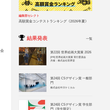
編集部セレクト
高額賞金コンテストランキング《2026年夏》
結果発表
一覧
員会
第22回 世界絵画大賞展 2026
[PR]
世界絵画大賞展 実行委員会
共催：株式会社世界堂
第24回 CSデザイン賞 一般部
門
株式会社中川ケミカル
第24回 CSデザイン賞 学生部
門《学生限定》