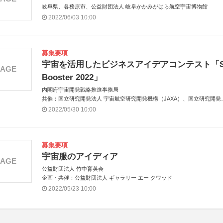
岐阜県、各務原市、公益財団法人 岐阜かかみがはら航空宇宙博物館
2022/06/03 10:00
募集要項
宇宙を活用したビジネスアイデアコンテスト「S
MAGE
Booster 2022」
内閣府宇宙開発戦略推進事務局
共催：国立研究開発法人 宇宙航空研究開発機構（JAXA）、国立研究開発
人 新エネルギー・産業技術総合開発機構（NEDO）
2022/05/30 10:00
アジア共催：タイ地理情報・宇宙技術開発機関（GISTDA）
募集要項
宇宙服のアイディア
MAGE
公益財団法人 竹中育英会
企画・共催：公益財団法人 ギャラリー エー クワッド
2022/05/23 10:00