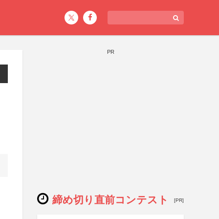
PR
締め切り直前コンテスト
[PR]