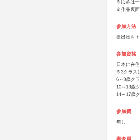
※応募は一
※作品裏面
参加方法
提出物を下
参加資格
日本に在住で
※3クラス
6～9歳クラ
10～13歳
14～17歳
参加費
無し
審査員