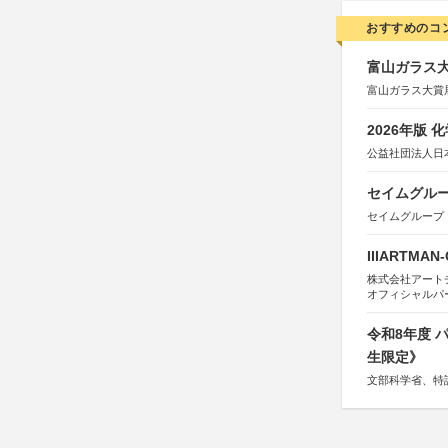
おすすめのコ
富山ガラス大賞
富山ガラス大賞
2026年版
公益社団法人日
セイムグルー
セイムグループ
IIIARTMAN
株式会社アートチューン
オフィシャルパ
令和8年度
生限定》
文部科学省、特