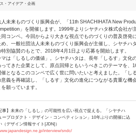
ス・アイデア・企画
未来ものづくり振興会が、「11th SHACHIHATA New Produ
 Competition」を開催します。1999年よりシヤチハタ株式会社が
た同コンペ。今回からより大きな視点でものづくりの普及啓発
ため、一般社団法人未来ものづくり振興会が主催し、シヤチハ
特別協賛のもとで、2018年4月1日より応募を開始します。
ーマは「しるしの価値」。シヤチハタは、長年「しるす」文化
わってきた企業として、原点回帰ともいうべきこのテーマを、1
開催となるこのコンペで広く世に問いたいと考えました。「し
の意義を再確認し、「しるす」文化の進化につながる貴重な機
とを願っています。
記事】未来の「しるし」の可能性を広い視点で捉える。「シヤチハ
ュープロダクト・デザイン・コンペティション」10年ぶりの開催に込
（デザイン情報サイト[JDN]）
/www.japandesign.ne.jp/interview/sndc/