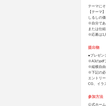
テーマにそ
【テーマ】
しるしの価
※自分であ
または仕組
※応募は1
提出物
●プレゼン
※A3のpd
※縦横自由
※下記の必
エントリー
CG、イラ
参加方法
公式ホーム