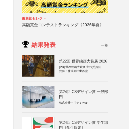
編集部セレクト
高額賞金コンテストランキング《2026年夏》
結果発表
一覧
第22回 世界絵画大賞展 2026
[PR]
世界絵画大賞展 実行委員会
共催：株式会社世界堂
第24回 CSデザイン賞 一般部
門
株式会社中川ケミカル
第24回 CSデザイン賞 学生部
門《学生限定》