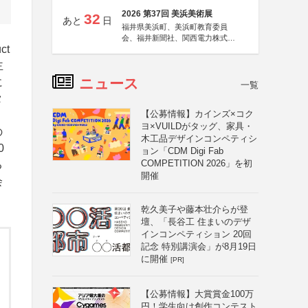
2026 第37回 美浜美術展
32
あと
日
福井県美浜町、美浜町教育委員
会、福井新聞社、関西電力株式会
ct
社
主
ニュース
に
一覧
タ
【公募情報】カインズ×コク
ヨ×VUILDがタッグ、家具・
の
木工品デザインコンペティシ
0
ョン「CDM Digi Fab
COMPETITION 2026」を初
る
開催
会
乾久美子や藤本壮介らが登
壇、「長谷工 住まいのデザ
インコンペティション 20回
記念 特別講演会」が8月19日
に開催
[PR]
【公募情報】大賞賞金100万
円！学生向け創作コンテスト