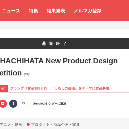
ニュース
特集
結果発表
メルマガ登録
募集終了
SHACHIHATA New Product Design
tition
[PR]
ト
グランプリ賞金300万円！『しるしの価値』をテーマに作品募集
Googleカレンダーに追加
アニメ・動画
プロダクト・商品企画・家具