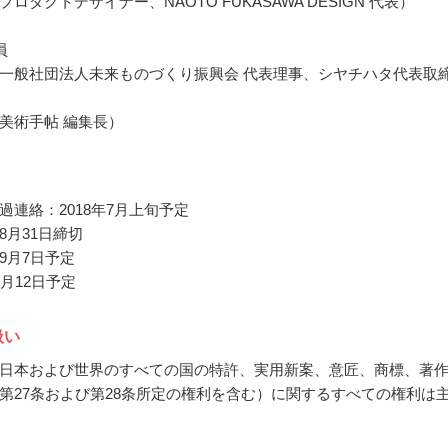
ロダクトデザイナー、NAOTO FUKASAWA DESIGN 代表）
員
一般社団法人未来ものづくり振興会 代表理事、シヤチハタ代表取
美術手帖 編集長）
過連絡：2018年7月上旬予定
8月31日締切
9月7日予定
月12日予定
扱い
日本および世界のすべての国の特許、実用新案、意匠、商標、著
第27条および第28条所定の権利を含む）に関するすべての権利は