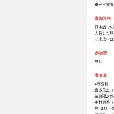
※一次審査
参加資格
日本語での
入賞した場
※未成年は
参加費
無し
審査員
●審査員
喜多俊之（
後藤陽次郎
中村勇吾（イ
原 研哉（