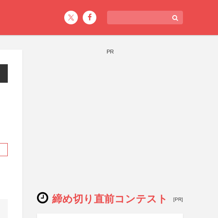
PR
締め切り直前コンテスト
[PR]