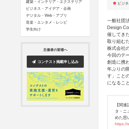
建築・インテリア・エクステリア
ビジネ
ビジネス・アイデア・企画
デジタル・Web・アプリ
一般社団法人
音楽・エンタメ・レシピ
Design
学生向け
催してき
取り組む
株式会社の
主催者の皆様へ
今回のテ
コンテスト掲載申し込み
創造に携
年ぶりの
す」こと
になるこ
【関連
タ・ニ
めた思い
https:/