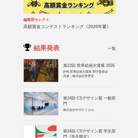
編集部セレクト
高額賞金コンテストランキング《2026年夏》
結果発表
一覧
第22回 世界絵画大賞展 2026
[PR]
世界絵画大賞展 実行委員会
共催：株式会社世界堂
第24回 CSデザイン賞 一般部
門
株式会社中川ケミカル
第24回 CSデザイン賞 学生部
門《学生限定》