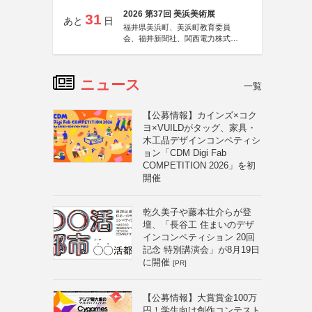
2026 第37回 美浜美術展
31
あと
日
福井県美浜町、美浜町教育委員
会、福井新聞社、関西電力株式会
社
ニュース
一覧
【公募情報】カインズ×コク
ヨ×VUILDがタッグ、家具・
木工品デザインコンペティシ
ョン「CDM Digi Fab
COMPETITION 2026」を初
開催
乾久美子や藤本壮介らが登
壇、「長谷工 住まいのデザ
インコンペティション 20回
記念 特別講演会」が8月19日
に開催
[PR]
【公募情報】大賞賞金100万
円！学生向け創作コンテスト