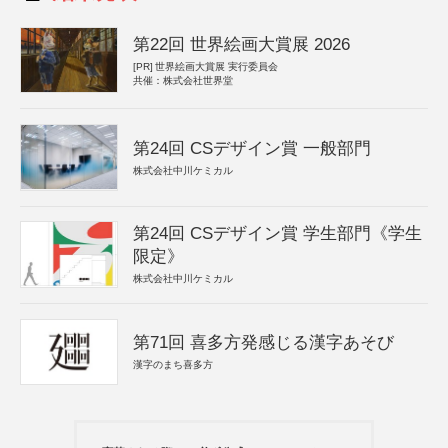
第22回 世界絵画大賞展 2026
[PR]
世界絵画大賞展 実行委員会
共催：株式会社世界堂
第24回 CSデザイン賞 一般部門
株式会社中川ケミカル
第24回 CSデザイン賞 学生部門《学生
限定》
株式会社中川ケミカル
第71回 喜多方発感じる漢字あそび
漢字のまち喜多方