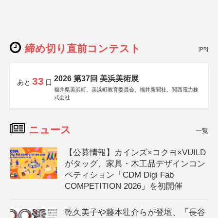
締め切り直前コンテスト
[PR]
2026 第37回 美浜美術展
33
あと
日
福井県美浜町、美浜町教育委員会、福井新聞社、関西電力株
式会社
ニュース
一覧
【公募情報】カインズ×コクヨ×VUILD
がタッグ、家具・木工品デザインコン
ペティション「CDM Digi Fab
COMPETITION 2026」を初開催
乾久美子や藤本壮介らが登壇、「長谷