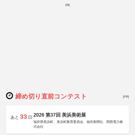
PR
締め切り直前コンテスト
[PR]
2026 第37回 美浜美術展
33
あと
日
福井県美浜町、美浜町教育委員会、福井新聞社、関西電力株
式会社