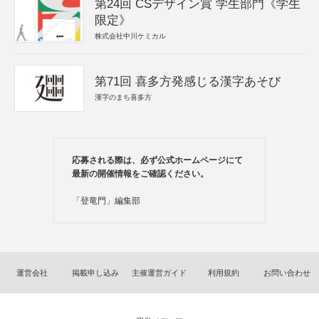
第24回 CSデザイン賞 学生部門《学生
限定》
株式会社中川ケミカル
第71回 喜多方発感じる漢字あそび
漢字のまち喜多方
応募される際は、必ず公式ホームページにて
最新の開催情報をご確認ください。
「登竜門」編集部
運営会社
掲載申し込み
主催運営ガイド
利用規約
お問い合わせ