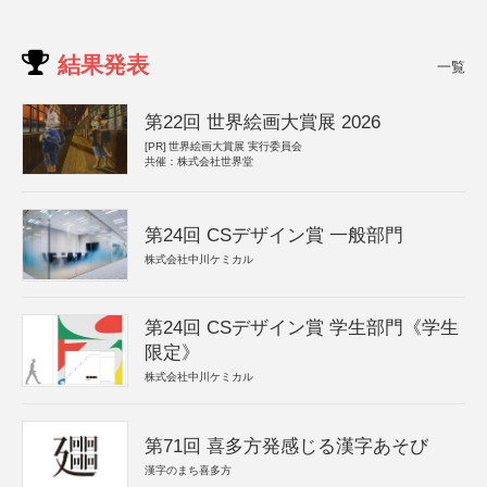
結果発表
一覧
第22回 世界絵画大賞展 2026
[PR]
世界絵画大賞展 実行委員会
共催：株式会社世界堂
第24回 CSデザイン賞 一般部門
株式会社中川ケミカル
第24回 CSデザイン賞 学生部門《学生
限定》
株式会社中川ケミカル
第71回 喜多方発感じる漢字あそび
漢字のまち喜多方