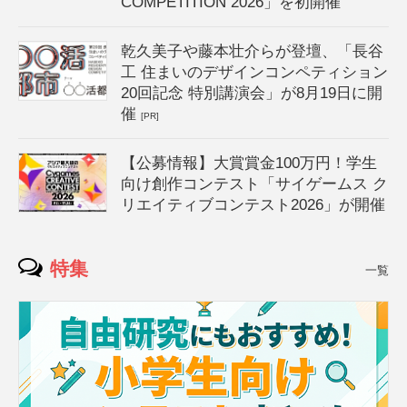
COMPETITION 2026」を初開催
乾久美子や藤本壮介らが登壇、「長谷
工 住まいのデザインコンペティション
20回記念 特別講演会」が8月19日に開
催
[PR]
【公募情報】大賞賞金100万円！学生
向け創作コンテスト「サイゲームス ク
リエイティブコンテスト2026」が開催
特集
一覧