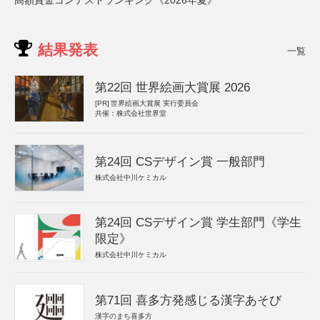
高額賞金コンテストランキング《2026年夏》
結果発表
一覧
第22回 世界絵画大賞展 2026
[PR]
世界絵画大賞展 実行委員会
共催：株式会社世界堂
第24回 CSデザイン賞 一般部門
株式会社中川ケミカル
第24回 CSデザイン賞 学生部門《学生
限定》
株式会社中川ケミカル
第71回 喜多方発感じる漢字あそび
漢字のまち喜多方