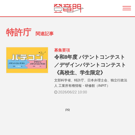
特許庁
関連記事
募集要項
令和8年度 パテントコンテスト
／デザインパテントコンテスト
《高校生、学生限定》
文部科学省、特許庁、日本弁理士会、独立行政法
人 工業所有権情報・研修館（INPIT）
2026/06/22 10:00
PR