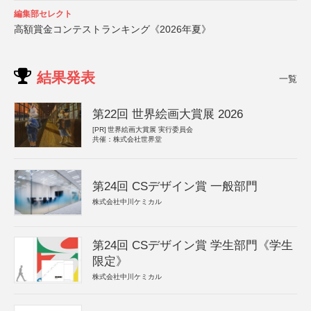
編集部セレクト
高額賞金コンテストランキング《2026年夏》
結果発表
一覧
第22回 世界絵画大賞展 2026
[PR]
世界絵画大賞展 実行委員会
共催：株式会社世界堂
第24回 CSデザイン賞 一般部門
株式会社中川ケミカル
第24回 CSデザイン賞 学生部門《学生
限定》
株式会社中川ケミカル