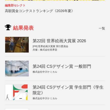
編集部セレクト
高額賞金コンテストランキング《2026年夏》
結果発表
一覧
第22回 世界絵画大賞展 2026
[PR]
世界絵画大賞展 実行委員会
共催：株式会社世界堂
第24回 CSデザイン賞 一般部門
株式会社中川ケミカル
第24回 CSデザイン賞 学生部門《学生
限定》
株式会社中川ケミカル