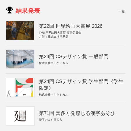
結果発表
一覧
第22回 世界絵画大賞展 2026
[PR]
世界絵画大賞展 実行委員会
共催：株式会社世界堂
第24回 CSデザイン賞 一般部門
株式会社中川ケミカル
第24回 CSデザイン賞 学生部門《学生
限定》
株式会社中川ケミカル
第71回 喜多方発感じる漢字あそび
漢字のまち喜多方