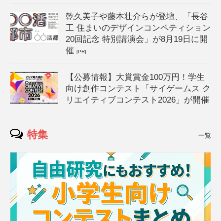
乾久美子や藤本壮介らが登壇、「長谷
工 住まいのデザインコンペティション
20回記念 特別講演会」が8月19日に開
催
[PR]
【公募情報】大賞賞金100万円！学生
向け創作コンテスト「サイゲームス ク
リエイティブコンテスト2026」が開催
特集
一覧