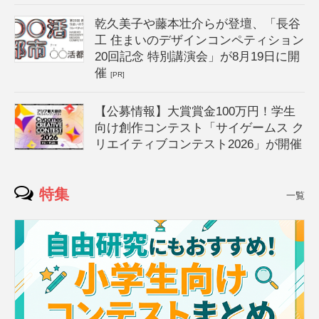
乾久美子や藤本壮介らが登壇、「長谷
工 住まいのデザインコンペティション
20回記念 特別講演会」が8月19日に開
催
[PR]
【公募情報】大賞賞金100万円！学生
向け創作コンテスト「サイゲームス ク
リエイティブコンテスト2026」が開催
特集
一覧