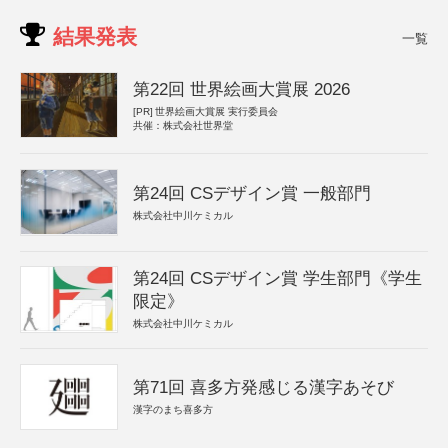
結果発表
一覧
第22回 世界絵画大賞展 2026
[PR]
世界絵画大賞展 実行委員会
共催：株式会社世界堂
第24回 CSデザイン賞 一般部門
株式会社中川ケミカル
第24回 CSデザイン賞 学生部門《学生
限定》
株式会社中川ケミカル
第71回 喜多方発感じる漢字あそび
漢字のまち喜多方