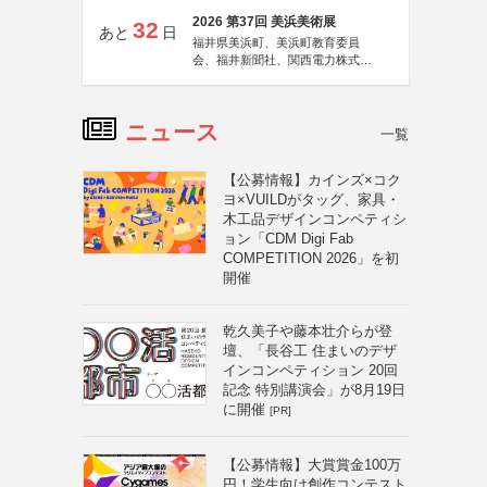
2026 第37回 美浜美術展
32
あと
日
福井県美浜町、美浜町教育委員
会、福井新聞社、関西電力株式会
社
ニュース
一覧
【公募情報】カインズ×コク
ヨ×VUILDがタッグ、家具・
木工品デザインコンペティシ
ョン「CDM Digi Fab
COMPETITION 2026」を初
開催
乾久美子や藤本壮介らが登
壇、「長谷工 住まいのデザ
インコンペティション 20回
記念 特別講演会」が8月19日
に開催
[PR]
【公募情報】大賞賞金100万
円！学生向け創作コンテスト