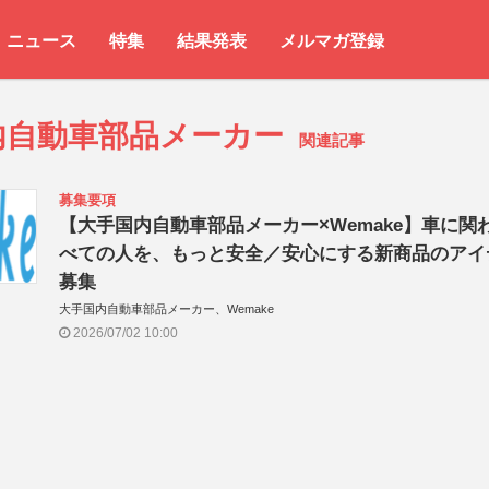
ニュース
特集
結果発表
メルマガ登録
内自動車部品メーカー
関連記事
募集要項
【大手国内自動車部品メーカー×Wemake】車に関
べての人を、もっと安全／安心にする新商品のアイ
募集
大手国内自動車部品メーカー、Wemake
2026/07/02 10:00