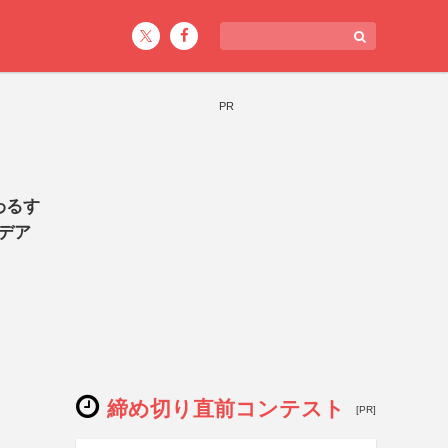
PR
わるす
デア
締め切り直前コンテスト
[PR]