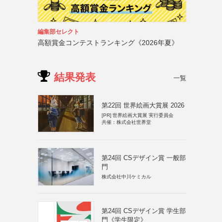
編集部セレクト
高額賞金コンテストランキング《2026年夏》
結果発表
一覧
第22回 世界絵画大賞展 2026
[PR]
世界絵画大賞展 実行委員会
共催：株式会社世界堂
第24回 CSデザイン賞 一般部
門
株式会社中川ケミカル
第24回 CSデザイン賞 学生部
門《学生限定》