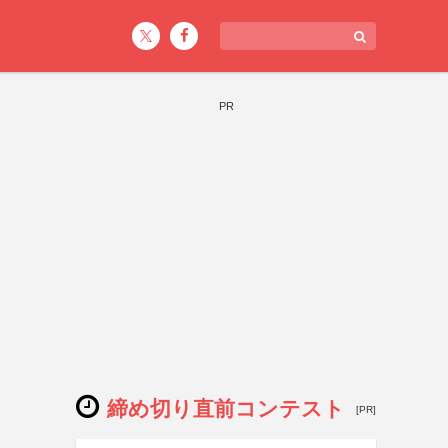
PR
締め切り直前コンテスト
[PR]