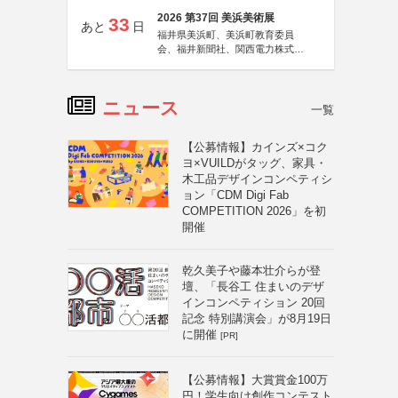
2026 第37回 美浜美術展
33
あと
日
福井県美浜町、美浜町教育委員
会、福井新聞社、関西電力株式会
社
ニュース
一覧
【公募情報】カインズ×コク
ヨ×VUILDがタッグ、家具・
木工品デザインコンペティシ
ョン「CDM Digi Fab
COMPETITION 2026」を初
開催
乾久美子や藤本壮介らが登
壇、「長谷工 住まいのデザ
インコンペティション 20回
記念 特別講演会」が8月19日
に開催
[PR]
【公募情報】大賞賞金100万
円！学生向け創作コンテスト