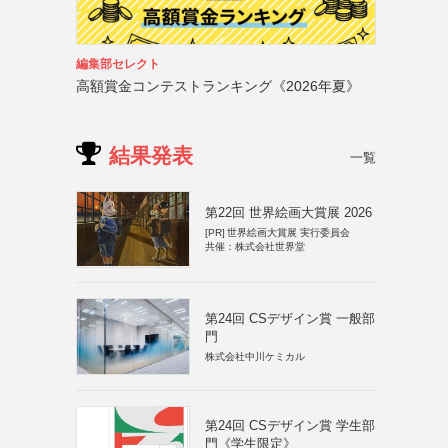
編集部セレクト
高額賞金コンテストランキング《2026年夏》
結果発表
一覧
第22回 世界絵画大賞展 2026
[PR]
世界絵画大賞展 実行委員会
共催：株式会社世界堂
第24回 CSデザイン賞 一般部
門
株式会社中川ケミカル
第24回 CSデザイン賞 学生部
門《学生限定》