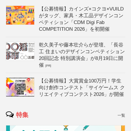
【公募情報】カインズ×コクヨ×VUILD
がタッグ、家具・木工品デザインコン
ペティション「CDM Digi Fab
COMPETITION 2026」を初開催
乾久美子や藤本壮介らが登壇、「長谷
工 住まいのデザインコンペティション
20回記念 特別講演会」が8月19日に開
催
[PR]
【公募情報】大賞賞金100万円！学生
向け創作コンテスト「サイゲームス ク
リエイティブコンテスト2026」が開催
特集
一覧