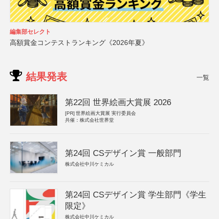
編集部セレクト
高額賞金コンテストランキング《2026年夏》
結果発表
一覧
第22回 世界絵画大賞展 2026
[PR]
世界絵画大賞展 実行委員会
共催：株式会社世界堂
第24回 CSデザイン賞 一般部門
株式会社中川ケミカル
第24回 CSデザイン賞 学生部門《学生
限定》
株式会社中川ケミカル