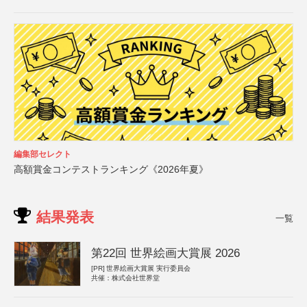
編集部セレクト
高額賞金コンテストランキング《2026年夏》
結果発表
一覧
第22回 世界絵画大賞展 2026
[PR]
世界絵画大賞展 実行委員会
共催：株式会社世界堂