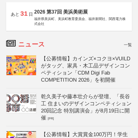
2026 第37回 美浜美術展
31
あと
日
福井県美浜町、美浜町教育委員会、福井新聞社、関西電力株
式会社
ニュース
一覧
【公募情報】カインズ×コクヨ×VUILD
がタッグ、家具・木工品デザインコン
ペティション「CDM Digi Fab
COMPETITION 2026」を初開催
乾久美子や藤本壮介らが登壇、「長谷
工 住まいのデザインコンペティション
20回記念 特別講演会」が8月19日に開
催
[PR]
【公募情報】大賞賞金100万円！学生