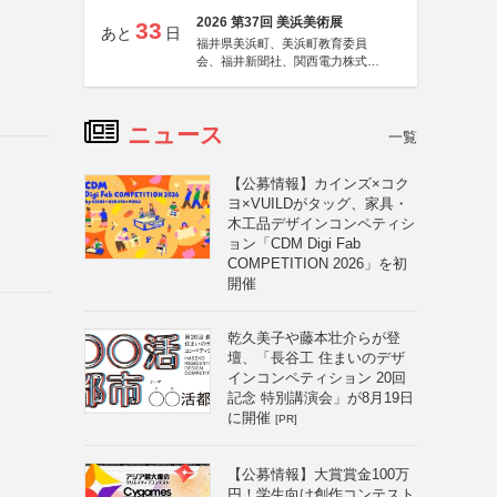
2026 第37回 美浜美術展
33
あと
日
福井県美浜町、美浜町教育委員
会、福井新聞社、関西電力株式会
社
ニュース
一覧
【公募情報】カインズ×コク
ヨ×VUILDがタッグ、家具・
木工品デザインコンペティシ
ョン「CDM Digi Fab
COMPETITION 2026」を初
開催
乾久美子や藤本壮介らが登
壇、「長谷工 住まいのデザ
インコンペティション 20回
記念 特別講演会」が8月19日
に開催
[PR]
【公募情報】大賞賞金100万
円！学生向け創作コンテスト