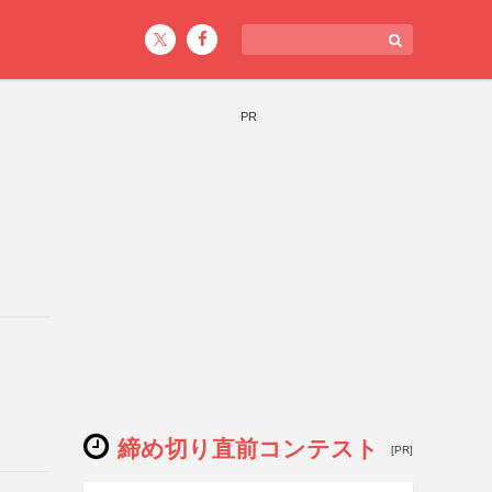
PR
締め切り直前コンテスト
[PR]