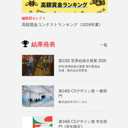
編集部セレクト
高額賞金コンテストランキング《2026年夏》
結果発表
一覧
第22回 世界絵画大賞展 2026
[PR]
世界絵画大賞展 実行委員会
共催：株式会社世界堂
第24回 CSデザイン賞 一般部
門
株式会社中川ケミカル
第24回 CSデザイン賞 学生部
門《学生限定》