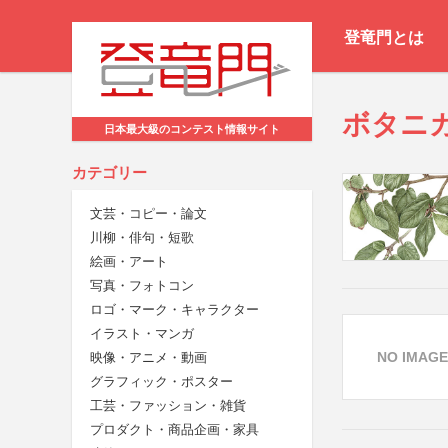
登竜門とは
ボタニ
日本最大級のコンテスト情報サイト
カテゴリー
文芸・コピー・論文
川柳・俳句・短歌
絵画・アート
写真・フォトコン
ロゴ・マーク・キャラクター
イラスト・マンガ
NO IMAGE
映像・アニメ・動画
グラフィック・ポスター
工芸・ファッション・雑貨
プロダクト・商品企画・家具