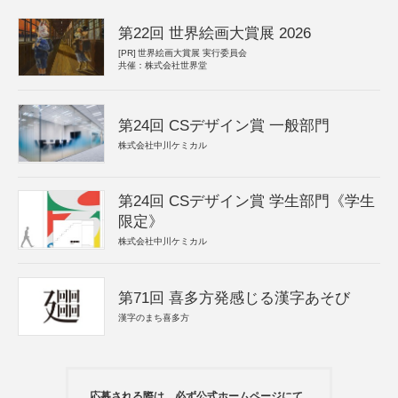
第22回 世界絵画大賞展 2026
[PR]
世界絵画大賞展 実行委員会
共催：株式会社世界堂
第24回 CSデザイン賞 一般部門
株式会社中川ケミカル
第24回 CSデザイン賞 学生部門《学生
限定》
株式会社中川ケミカル
第71回 喜多方発感じる漢字あそび
漢字のまち喜多方
応募される際は、必ず公式ホームページにて