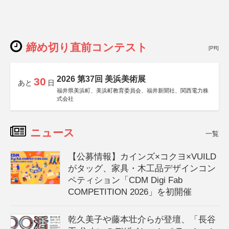
締め切り直前コンテスト
[PR]
2026 第37回 美浜美術展
30
あと
日
福井県美浜町、美浜町教育委員会、福井新聞社、関西電力株
式会社
ニュース
一覧
【公募情報】カインズ×コクヨ×VUILD
がタッグ、家具・木工品デザインコン
ペティション「CDM Digi Fab
COMPETITION 2026」を初開催
乾久美子や藤本壮介らが登壇、「長谷