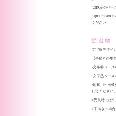
(2)既定のベ
(3)800px
ください。
提出物
文字盤デザイン（8
【手描きの場
•文字盤ベー
•文字盤ベー
•応募用の画像
してください
※受賞時には
※手描きの場