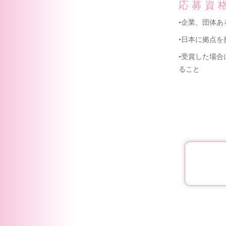
応募資
•企業、団体
•日本に拠点
•受賞した場
ること