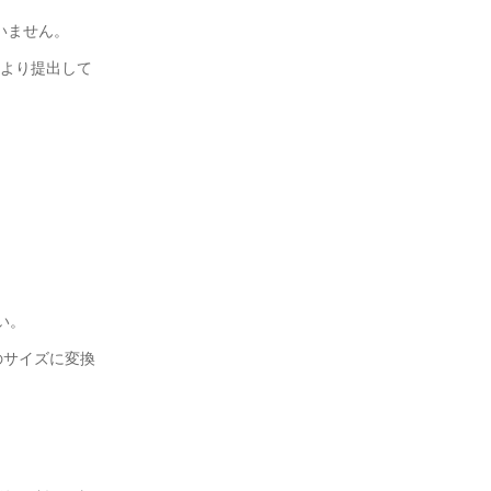
いません。
ームより提出して
い。
内のサイズに変換