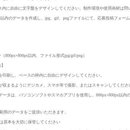
ース内に自由に文字盤をデザインしてください。制作環境や使用画材は問
×800px以内のデータを作成し、jpg、gif、pngファイルにて、応募投稿フォ
00px×800px以内、ファイル形式jpg/gif/png）
合】
スを印刷し、ベースの枠内に自由にデザインしてください。
スが収まるようにデジカメ、スマホ等で撮影、またはスキャンしてくださ
データは、パソコンソフトやスマホアプリを使用し、800px×800px以
。
印刷用のデータをご提供いただきます。
合は原本を大切に保管してください