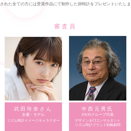
された全ての方には
受賞作品にて制作した掛時計をプレゼントいたしま
審査員
武田玲奈さん
中西元男氏
女優・モデル
PAOSグループ代表
リズム時計イメージキャラクター
デザイン＆CIコンサルタント
リズム時計ブランド戦略顧問