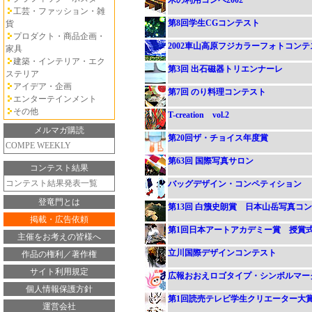
木の利用コンペ2002
工芸・ファッション・雑
第8回学生CGコンテスト
貨
プロダクト・商品企画・
2002車山高原フジカラーフォトコンテ
家具
建築・インテリア・エク
第3回 出石磁器トリエンナーレ
ステリア
アイデア・企画
第7回 のり料理コンテスト
エンターテインメント
その他
T-creation vol.2
メルマガ購読
第20回ザ・チョイス年度賞
COMPE WEEKLY
第63回 国際写真サロン
コンテスト結果
コンテスト結果発表一覧
バッグデザイン・コンペティション
登竜門とは
第13回 白籏史朗賞 日本山岳写真コ
掲載・広告依頼
第1回日本アートアカデミー賞 授賞
主催をお考えの皆様へ
立川国際デザインコンテスト
作品の権利／著作権
サイト利用規定
広報おおえロゴタイプ・シンボルマー
個人情報保護方針
第1回読売テレビ学生クリエーター大
運営会社