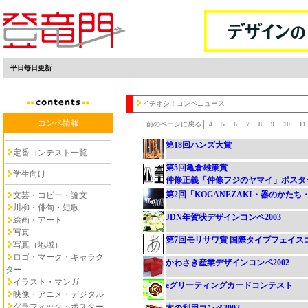
平日毎日更新
イチオシ！コンペニュース
コンペ情報
前のページに戻る│
4
5
6
7
8
9
10
1
第18回ハンズ大賞
定番コンテスト一覧
第5回亀倉雄策賞
学生向け
仲條正義「仲條フジのヤマイ」ポスタ
第2回「KOGANEZAKI・器のかた
文芸・コピー・論文
川柳・俳句・短歌
JDN年賀状デザインコンペ2003
絵画・アート
写真
第7回モリサワ賞 国際タイプフェイス
写真（地域）
ロゴ・マーク・キャラク
かわさき産業デザインコンペ2002
ター
イラスト・マンガ
eグリーティングカードコンテスト
映像・アニメ・デジタル
グラフィック・ポスター