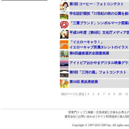
第3回 コーヒー・フォトコンテスト
学生設計競技『21世紀の街の公園を創
「三重ブランド」シンボルマーク図案
平成14年度［第6回］文化庁メディア
「イエローキャラ！」
イエローキャブ所属タレントのイラス
第6回越後湯沢全国童画展
アイトピアおかやまデジタル映像グラ
第9回「三河の風」フォトコンテスト
第16回 美浜美術展
前のページに戻る│
4
5
6
7
8
9
10
1
登竜門トップ
│
掲載・広告依頼
│
主催をお考え
運営会社
│
お問い合わせ
│
サイト利用規約
│
個人情
Copyright © 1997-2013 JDN Inc. All rights rese