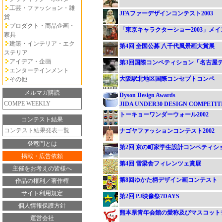
工芸・ファッション・雑
JFAファーデザインコンテスト2003
貨
プロダクト・商品企画・
「東京キャラクターショー2003」メ
家具
建築・インテリア・エク
第4回 全国公募 八千代風景画大賞展
ステリア
アイデア・企画
第3回国際コンペティション「名古屋デザ
エンターテインメント
大阪駅北地区国際コンセプトコンペ
その他
メルマガ購読
Dyson Design Awards
COMPE WEEKLY
JIDA UNDER30 DESIGN COMPETITI
トーキョーワンダーウォール2002
コンテスト結果
コンテスト結果発表一覧
ナゴヤファッションコンテスト2002
登竜門とは
第2回 京の町家学生設計コンペティシ
掲載・広告依頼
第4回 雪梁舎フィレンツェ賞展
主催をお考えの皆様へ
第8回ゆかた柄デザイン画コンテスト
作品の権利／著作権
サイト利用規定
第2回 PJ映像祭7DAYS
個人情報保護方針
熊本県青年会館の愛称及びマスコット
運営会社