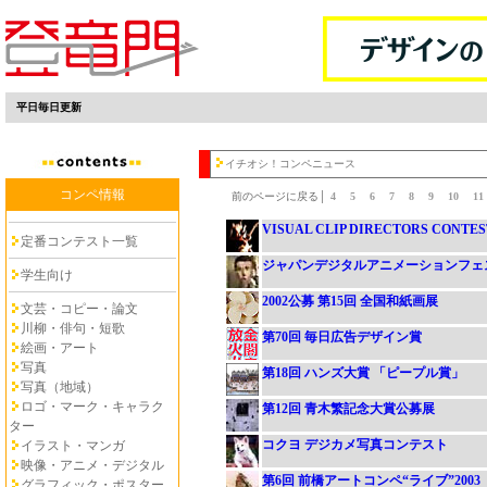
平日毎日更新
イチオシ！コンペニュース
コンペ情報
前のページに戻る│
4
5
6
7
8
9
10
1
VISUAL CLIP DIRECTORS CONTEST
定番コンテスト一覧
ジャパンデジタルアニメーションフェステ
学生向け
2002公募 第15回 全国和紙画展
文芸・コピー・論文
川柳・俳句・短歌
第70回 毎日広告デザイン賞
絵画・アート
写真
第18回 ハンズ大賞 「ピープル賞」
写真（地域）
ロゴ・マーク・キャラク
第12回 青木繁記念大賞公募展
ター
コクヨ デジカメ写真コンテスト
イラスト・マンガ
映像・アニメ・デジタル
第6回 前橋アートコンペ“ライブ”2003
グラフィック・ポスター