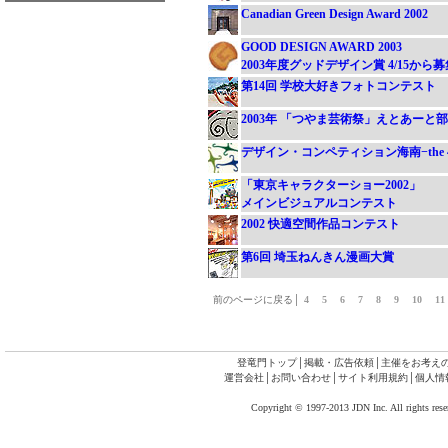
Canadian Green Design Award 2002
GOOD DESIGN AWARD 2003
2003年度グッドデザイン賞 4/15から
第14回 学校大好きフォトコンテスト
2003年 「つやま芸術祭」えとあーと
デザイン・コンペティション海南−the 4
「東京キャラクターショー2002」
メインビジュアルコンテスト
2002 快適空間作品コンテスト
第6回 埼玉ねんきん漫画大賞
前のページに戻る│
4
5
6
7
8
9
10
1
登竜門トップ
│
掲載・広告依頼
│
主催をお考え
運営会社
│
お問い合わせ
│
サイト利用規約
│
個人情
Copyright © 1997-2013 JDN Inc. All rights rese