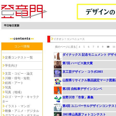
平日毎日更新
イチオシ！コンペニュース
コンペ情報
前のページに戻る│
4
5
6
7
8
9
10
1
ダイナックス 記念モニュメント デザ
定番コンテスト一覧
第7回 ハービス旅大賞
学生向け
京工芸デザイン・コラボ2003
文芸・コピー・論文
川柳・俳句・短歌
山梨県リサイクル製品認定マーク図案
絵画・アート
写真
第2回 自転車デザインコンペ
写真（地域）
ロゴ・マーク・キャラク
吉野川市「市章」募集
ター
第4回 ユニバーサルデザインコンテス
イラスト・マンガ
映像・アニメ・デジタル
2003車山高原フォトコンテスト
グラフィック・ポスター