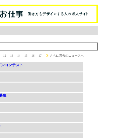
1
12
13
14
15
16
17
さらに過去のニュースへ
インコンテスト
募集
ト