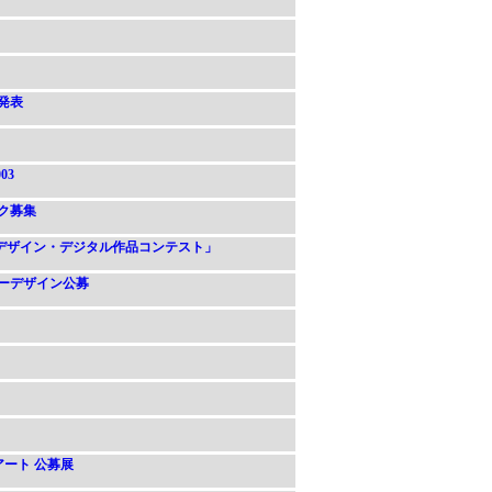
果発表
03
ク募集
理デザイン・デジタル作品コンテスト」
ターデザイン公募
ベルアート 公募展