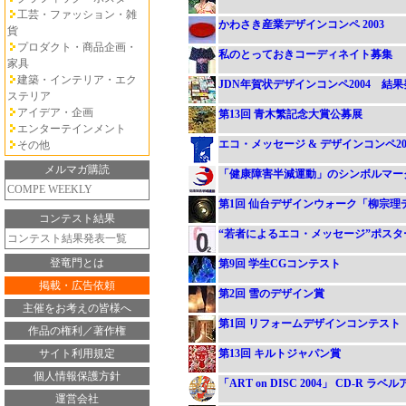
工芸・ファッション・雑
かわさき産業デザインコンペ 2003
貨
プロダクト・商品企画・
私のとっておきコーディネイト募集
家具
建築・インテリア・エク
JDN年賀状デザインコンペ2004 結
ステリア
アイデア・企画
第13回 青木繁記念大賞公募展
エンターテインメント
エコ・メッセージ & デザインコンペ20
その他
メルマガ購読
「健康障害半減運動」のシンボルマー
COMPE WEEKLY
第1回 仙台デザインウォーク「柳宗
コンテスト結果
“若者によるエコ・メッセージ”ポス
コンテスト結果発表一覧
登竜門とは
第9回 学生CGコンテスト
掲載・広告依頼
第2回 雪のデザイン賞
主催をお考えの皆様へ
第1回 リフォームデザインコンテスト
作品の権利／著作権
サイト利用規定
第13回 キルトジャパン賞
個人情報保護方針
「ART on DISC 2004」 CD-R ラ
運営会社